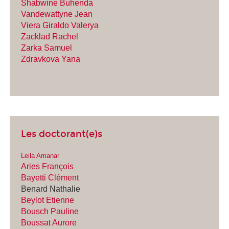
Shabwine Buhenda
Vandewattyne Jean
Viera Giraldo Valerya
Zacklad Rachel
Zarka Samuel
Zdravkova Yana
Les doctorant(e)s
Leila Amanar
Aries François
Bayetti Clément
Benard Nathalie
Beylot Etienne
Bousch Pauline
Boussat Aurore