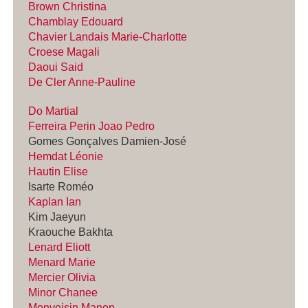
Brown Christina
Chamblay Edouard
Chavier Landais Marie-Charlotte
Croese Magali
Daoui Said
De Cler Anne-Pauline
Do Martial
Ferreira Perin Joao Pedro
Gomes Gonçalves Damien-José
Hemdat Léonie
Hautin Elise
Isarte Roméo
Kaplan Ian
Kim Jaeyun
Kraouche Bakhta
Lenard Eliott
Menard Marie
Mercier Olivia
Minor Chanee
Monvoisin Manon