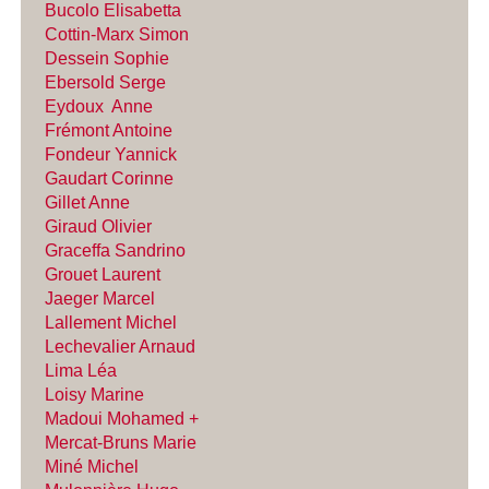
Bucolo Elisabetta
Cottin-Marx Simon
Dessein Sophie
E
bersold Serg
e
Eydoux Anne
Frémont Antoine
Fondeur Yannick
Gaudart Corinne
Gillet Anne
Giraud Olivier
Graceffa Sandrino
Grouet Laurent
Jaeger Marcel
Lallement Michel
Lechevalier Arnaud
Lima Léa
Loisy Marine
Madoui Mohamed +
Mercat-Bruns Marie
Miné Michel