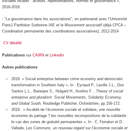
sociales locales : acteurs, représentations, normes et gouvernance »,
2016-2018.
- "La gouvernance dans les associations", en partenariat avec l’Université
Paris1 Panthéon Sorbonne IAE et le Mouvement associatif (déjà CPCA –
Coordination permanente des coordinations associatives), 2012-2014
CV détaillé
Publications
sur
CAIRN
et
LinkedIn
Autres publications
2019. « Social enterprise between crime economy and democratic
transformation in Southern Italy », In : Eynaud P., Laville J.L., Dos
Santos L.L., Banerjee S., Hulgard H., Avelino F. ,
Theory of social
enterprise and pluralism: Social Movements, Solidarity Economy,
and Global South
, Routledge Publisher, Oxfordshire, pp.156-172.
2019. « Au-delà de l’économie sociale et solidaire, une nouvelle
économie du partage ? les nouvelles recompositions de la solidarité :
le cas des zones de gratuité permanentes », In : C. Ferraton et D.
Vallade,
Les Communs, un nouveau regard sur l’économie sociale et