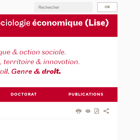
ociologie
économique
(Lise)
ique & action sociale.
, territoire & innovation.
va
il. Genre
& dro
it.
DOCTORAT
PUBLICATIONS