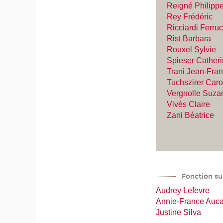
Reigné Philipp
Rey Frédéric
Ricciardi Ferru
Rist Barbara
Rouxel Sylvie
Spieser Cather
Trani Jean-Fran
Tuchszirer Caro
Vergnolle Suza
Vivès Claire
Zani Béatrice
Fonction su
Audrey Lefevre
Annie-France Auc
Justine Silva