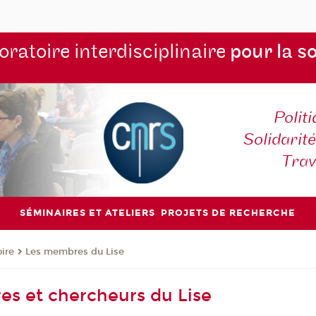
ratoire interdisciplinaire
pour la s
Polit
Solidarité
Tra
SÉMINAIRES ET ATELIERS
PROJETS DE RECHERCHE
oire
Les membres du Lise
s et chercheurs du Lise