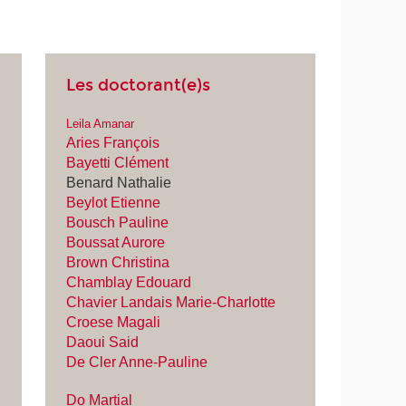
Les doctorant(e)s
Leila Amanar
Aries François
Bayetti Clément
Benard Nathalie
Beylot Etienne
Bousch Pauline
Boussat Aurore
Brown Christina
Chamblay Edouard
Chavier Landais Marie-Charlotte
Croese Magali
Daoui Said
De Cler Anne-Pauline
Do Martial