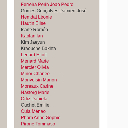
Ferreira Perin Joao Pedro
Gomes Gonçalves Damien-José
Hemdat Léonie
Hautin Elise
Isarte Roméo
Kaplan Ian
Kim Jaeyun
Kraouche Bakhta
Lenard Eliott
Menard Marie
Mercier Olivia
Minor Chanee
Monvoisin Manon
Moreaux Carine
Nastorg Marie
Ortiz Daniela
Ouchet Emilie
Oula Ménao
Pham Anne-Sophie
Pirone Tommaso