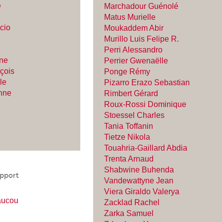
e
Marchadour Guénolé
Matus Murielle
ccio
Moukaddem Abir
Murillo Luis Felipe R.
Perri Alessandro
ine
Perrier Gwenaëlle
çois
Ponge Rémy
le
Pizarro Erazo Sebastian
nne
Rimbert Gérard
Roux-Rossi Dominique
Stoessel Charles
Tania Toffanin
Tietze Nikola
Touahria-Gaillard Abdia
Trenta Arnaud
Shabwine Buhenda
pport
Vandewattyne Jean
Viera Giraldo Valerya
aucou
Zacklad Rachel
Zarka Samuel