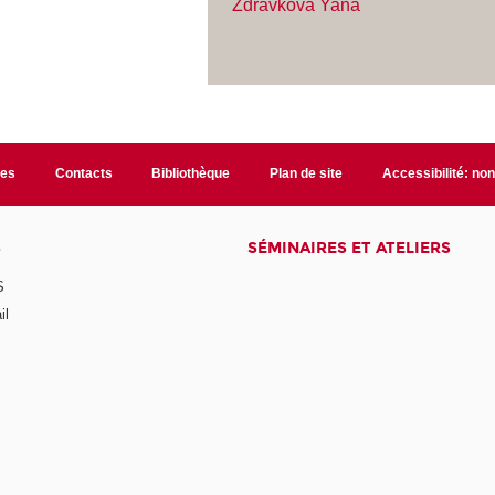
Zdravkova Yana
les
Contacts
Bibliothèque
Plan de site
Accessibilité: no
S
SÉMINAIRES ET ATELIERS
S
il