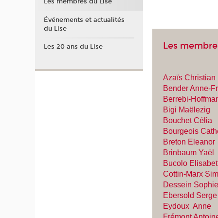
Les membres du Lise
Événements et actualités
du Lise
Les membre
Les 20 ans du Lise
Azaïs Christian
Bender Anne-Fr
Berrebi-Hoffman
Bigi Maëlezig
Bouchet Célia
Bourgeois Cath
Breton Eleanor
Brinbaum Yaël
Bucolo Elisabet
Cottin-Marx Si
Dessein Sophi
E
bersold Serg
e
Eydoux Anne
Frémont Antoin