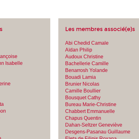
s
Les membres associé(e)s
Abi Chedid Camale
Aïdan Philip
ançoise
Audoux Christine
n Isabelle
Bachellerie Camille
Benarrosh Yolande
Bouadi Lamia
erine
Brunier Nicolas
Camille Boullier
Bousquet Cathy
ta
Bureau Marie-Christine
mon
Chabbert Emmanuelle
e
Chapus Quentin
Dahan-Seltzer Geneviève
Desgens-Pasanau Guillaume
e
Eleta de Filipis Roxana