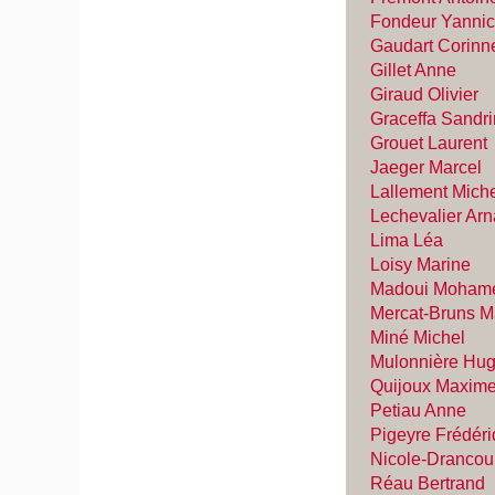
Fondeur Yanni
Gaudart Corinn
Gillet Anne
Giraud Olivier
Graceffa Sandr
Grouet Laurent
Jaeger Marcel
Lallement Mich
Lechevalier Ar
Lima Léa
Loisy Marine
Madoui Moham
Mercat-Bruns M
Miné Michel
Mulonnière Hu
Quijoux Maxim
Petiau Anne
Pigeyre Frédér
Nicole-Drancou
Réau Bertrand