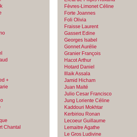
ck
Fèvres-Limonet Céline
e
Forte Joannes
Foli Olivia
Fraisse Laurent
ino
Gassert Edine
Georges Isabel
Gonnet Aurélie
el
Granier François
naud
Hacot Arthur
Hotard Daniel
Illaik Assala
ed +
Jamid Hicham
arie
Juan Maïté
Julio Cesar Francisco
go
Jung Loriente Céline
e
Kaddouri Mokhtar
Kerbiriou Ronan
ique
Lecoeur Guillaume
rt Chantal
Lemaitre Agathe
Le Gros Ludivine