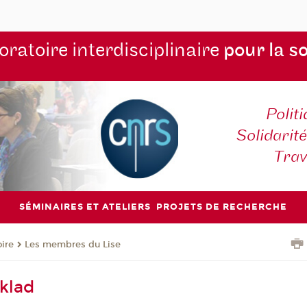
ratoire interdisciplinaire
pour la s
Polit
Solidarité
Tra
SÉMINAIRES ET ATELIERS
PROJETS DE RECHERCHE
oire
Les membres du Lise
klad