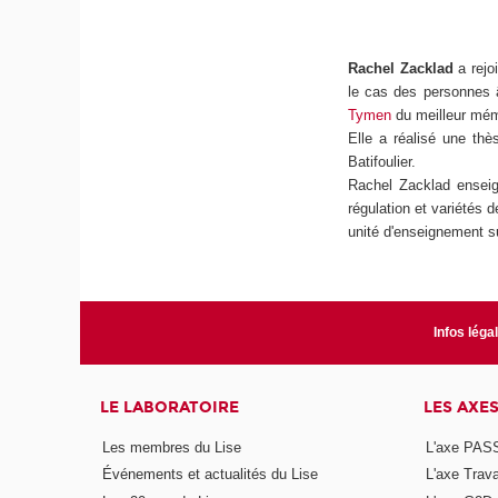
Rachel Zacklad
a rejo
le cas des personnes â
Tymen
du meilleur mém
Elle a réalisé une thè
Batifoulier.
Rachel Zacklad enseign
régulation et variétés 
unité d'enseignement 
Infos léga
LE LABORATOIRE
LES AXE
Les membres du Lise
L'axe PAS
Événements et actualités du Lise
L'axe Trava