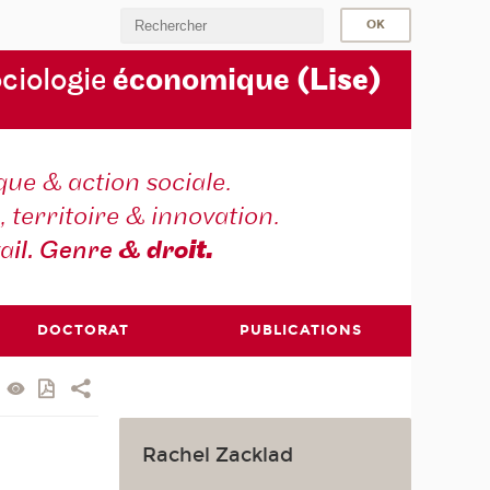
ociologie
économique
(Lise)
ique & action sociale.
, territoire & innovation.
va
il. Genre
& dro
it.
DOCTORAT
PUBLICATIONS
Rachel Zacklad