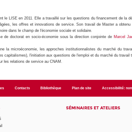
int le LISE en 2011. Elle a travaillé sur les questions du financement de la
gées, les offres et innovations de service. Son travail de Master a obtenu
oire dans le champ de l'économie sociale et solidaire.
se de doctorat en socio-économie sous la direction conjointe de
Marcel Ja
e la microéconomie, les approches institutionnalistes du marché du travail
des capitalismes), l'initiation aux questions de l'emploi et du marché du travai
sur les relations de service au CNAM.
les
Contacts
Bibliothèque
Plan de site
Accessibilité: no
S
SÉMINAIRES ET ATELIERS
S
il