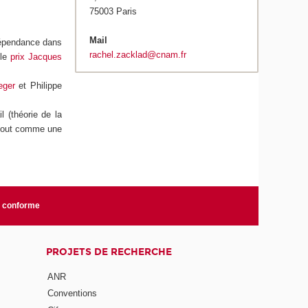
75003 Paris
Mail
 dépendance dans
rachel.zacklad@cnam.fr
 le
prix Jacques
eger
et Philippe
 (théorie de la
l tout comme une
n conforme
PROJETS DE RECHERCHE
ANR
Conventions