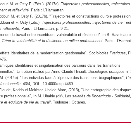
douri M. et Osty F. (Eds.). (2017a).
Trajectoires professionnelles, trajectoires
nt et réflexivité.
Paris : L’Harmattan.
douri M. et Osty F. (2017b). "Trajectoires et constructions du rôle profession
ddouri et F. Osty (Eds.),
Trajectoires professionnelles, trajectoires de vie : en
 réflexivité
, Paris : L’Harmattan, p. 9-21.
onde du travail entre incertitude, vulnérabilité et résilience". In B. Raveleau 
),
Gérer la vulnérabilité et la résilience en milieu professionnel
. Paris : l’Harmat
effets identitaires de la modernisation gestionnaire".
Sociologies Pratiques
, F
9-76.
miques identitaires et singularisation des parcours dans les transitions
onnelles".
Entretien
réalisé par
Anne-Claude Hinault.
Sociologies pratiques
n° 
M. (2014b). "Les individus face à l'épreuve des transitions biographiques",
L'o
ofessionnelle
, 43/4, DOI : 10.4000/osp.4469.
Claude, Kaddouri Mokhtar, Uhalde Marc, (2013), "Une cartographie des risque
e professionnelle", In M. Uhalde (dir),
Les salariés de l'incertitude - Solidarité
 et équilibre de vie au travail
, Toulouse : Octarès.