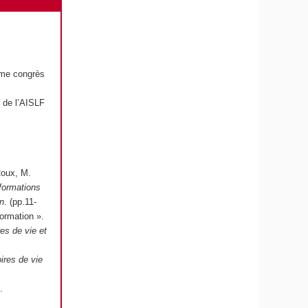
eme congrès
s de l’AISLF
Roux, M.
sformations
on
. (pp.11-
formation ».
es de vie et
ires de vie
.