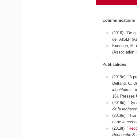
Communications
(2016). "De q
de l'AISLF (A
Kaddouri, M. e
(Association 
Publications
(2019c). "A pr
Deltand, C. D
identitaires :
16), Presses 
(2019d). "Dyn
de la recherc
(2019e). "Tra
et de la rech
(2019f). "
Reco
Recherche & 