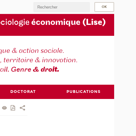
ociologie
économique
(Lise)
ique & action sociale.
, territoire & innovation.
va
il. Genre
& dro
it.
DOCTORAT
PUBLICATIONS