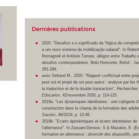
Dernières publications
2020. "Desafios e o significado da “lógica da competê
a um novo sistema de mobilização salarial". In Rober
Romagnoli et Antônio Tomasi
, iálogos entre Trabalho
desafios contemporâneos.
Belo Horizonte, Brésil : Ja
281-294.
avec Deltand M., 2020. "Rapport conflictuel entre proj
pour soi et projet de soi pour autrui : analyse par les 
la traduction et de la double transaction",
Recherches
Education
, 42/novembre 2020, p. 114-125.
2019a. "Les dynamiques identitaires : une catégorie d
construction dans le champ de la formation des adult
Savoirs
, 49/2019, p. 13-48.
2019b. "Ecarts épistémiques et écarts identitaires de
l’alternance". In Zaouani-Denoux, S & Mazalon, E. (E
formation en alternance : diversité des dispositifs, pe