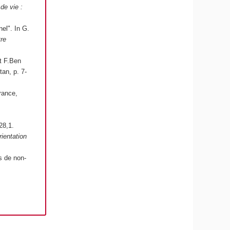
 de vie :
nel". In G.
tre
et F.Ben
tan, p. 7-
rance,
28,1.
rientation
s de non-
,