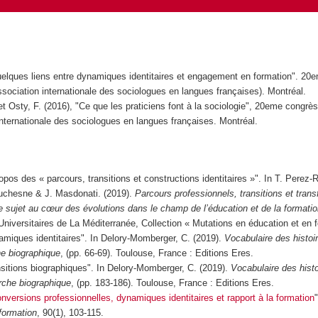
uelques liens entre dynamiques identitaires et engagement en formation". 20
ssociation internationale des sociologues en langues françaises). Montréal.
t Osty, F. (2016), "Ce que les praticiens font à la sociologie", 20eme congrè
internationale des sociologues en langues françaises. Montréal.
opos des « parcours, transitions et constructions identitaires »". In T. Perez-
uchesne & J. Masdonati. (2019).
Parcours professionnels, transitions et tran
 le sujet au cœur des évolutions dans le champ de l’éducation et de la formati
Universitaires de La Méditerranée, Collection « Mutations en éducation et en 
amiques identitaires". In Delory-Momberger, C. (2019).
Vocabulaire des histoir
he biographique
, (pp. 66-69). Toulouse, France : Editions Eres.
nsitions biographiques". In Delory-Momberger, C. (2019).
Vocabulaire des histo
erche biographique
, (pp. 183-186). Toulouse, France : Editions Eres.
nversions professionnelles, dynamiques identitaires et rapport à la formation
"
formation
, 90(1), 103-115.