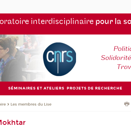
ratoire interdisciplinaire
pour la s
Polit
Solidarité
Tra
SÉMINAIRES ET ATELIERS
PROJETS DE RECHERCHE
oire
Les membres du Lise
Mokhtar