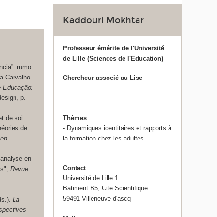
Kaddouri Mokhtar
Professeur émérite de l'Université
de Lille (Sciences de l'Education)
ncia”: rumo
ta Carvalho
Chercheur associé au Lise
 e Educação:
design, p.
et de soi
Thèmes
théories de
- Dynamiques identitaires et rapports à
 en
la formation chez les adultes
’analyse en
Contact
es",
Revue
Université de Lille 1
Bâtiment B5, Cité Scientifique
59491 Villeneuve d'ascq
ds.).
La
rspectives