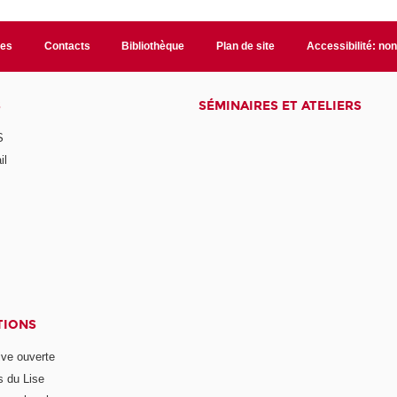
les
Contacts
Bibliothèque
Plan de site
Accessibilité: no
S
SÉMINAIRES ET ATELIERS
S
il
TIONS
ive ouverte
s du Lise