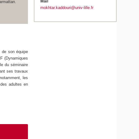
Mail
Harmattan.
mokhtar.kaddouri@univ-lille.fr
et de son équipe
IRF (Dynamiques
ble du séminaire
ant ses travaux
, notamment, les
 des adultes en