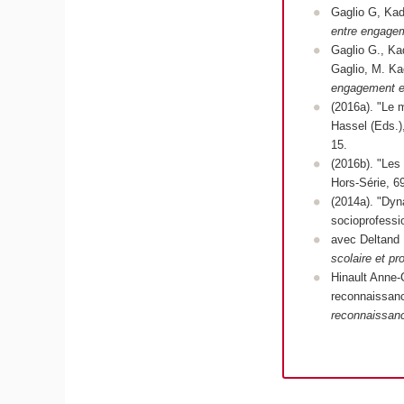
Gaglio G, Kad
entre engageme
Gaglio G., Kad
Gaglio, M. Ka
engagement et
(2016a). "Le m
Hassel (Eds.
15.
(2016b). "Les 
Hors-Série, 6
(2014a). "Dyna
socioprofessi
avec Deltand 
scolaire et pr
Hinault Anne-
reconnaissanc
reconnaissance