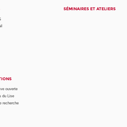
S
SÉMINAIRES ET ATELIERS
S
il
TIONS
ive ouverte
s du Lise
e recherche