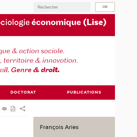
ociologie
économique
(Lise)
ique & action sociale.
, territoire & innovation.
va
il. Genre
& dro
it.
DOCTORAT
PUBLICATIONS
François Aries