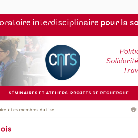
ratoire interdisciplinaire
pour la s
Polit
Solidarité
Tra
SÉMINAIRES ET ATELIERS
PROJETS DE RECHERCHE
oire
Les membres du Lise
çois