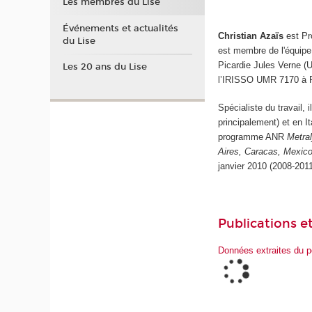
Les membres du Lise
Événements et actualités
Christian Azaïs
est Pr
du Lise
est membre de l'équipe 
Picardie Jules Verne (
Les 20 ans du Lise
l’IRISSO UMR 7170 à P
Spécialiste du travail, 
principalement) et en I
programme ANR
Metra
Aires, Caracas, Mexic
janvier 2010 (2008-2011
Publications et
Données extraites du p