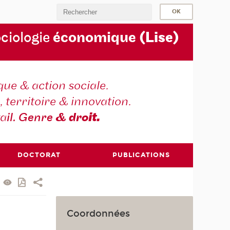
ociologie
économique
(Lise)
ique & action sociale.
, territoire & innovation.
va
il. Genre
& dro
it.
DOCTORAT
PUBLICATIONS
Coordonnées