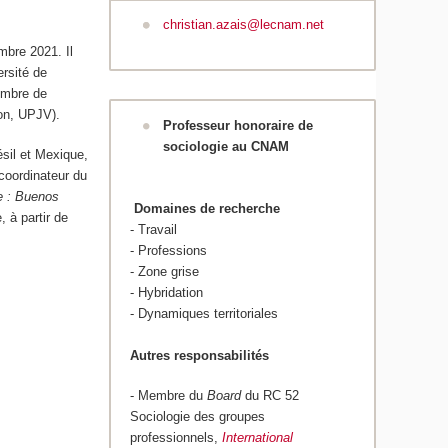
christian.azais@lecnam.net
mbre 2021. Il
ersité de
embre de
on, UPJV).
Professeur honoraire de
sociologie au CNAM
ésil et Mexique,
 coordinateur du
e : Buenos
Domaines de recherche
 à partir de
- Travail
- Professions
- Zone grise
- Hybridation
- Dynamiques territoriales
Autres responsabilités
- Membre du
Board
du RC 52
Sociologie des groupes
professionnels,
International