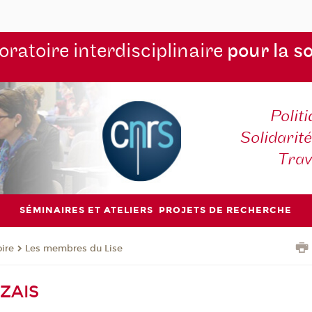
ratoire interdisciplinaire
pour la s
Polit
Solidarité
Tra
SÉMINAIRES ET ATELIERS
PROJETS DE RECHERCHE
oire
Les membres du Lise
AZAIS