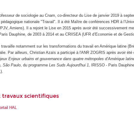
ofesseur de sociologie au Cnam, co-directeur du Lise de janvier 2019 à septe
pédagogique nationale "Travail". Il a été Maître de conférences HDR à l’Univ
UPJV, Amiens). Il a rejoint le Lise en 2015 après avoir été successivement m
aris Dauphine, de 2003 à 2014 et au CRIISEA (UFR d’Economie et de Gesti
il travaille notamment sur les transformations du travail en Amérique latine (Br
talie. Par ailleurs, Christian Azaïs a participé à l'ANR ZOGRIS après avoir été
ljeux
Enjeux urbains et gouvernance dans quatre métropoles d’Amérique latin
o, São Paulo
, du programme
Les Suds Aujourd'hui 1
, IRISSO - Paris Dauphine,
).
 travaux scientifiques
ortail HAL