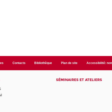
les
Contacts
Bibliothèque
Plan de site
Accessibilité: no
S
SÉMINAIRES ET ATELIERS
S
il