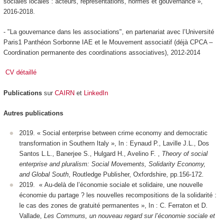
sociales locales : acteurs, représentations, normes et gouvernance »,
2016-2018.
- "La gouvernance dans les associations", en partenariat avec l’Université
Paris1 Panthéon Sorbonne IAE et le Mouvement associatif (déjà CPCA –
Coordination permanente des coordinations associatives), 2012-2014
CV détaillé
Publications
sur
CAIRN
et
LinkedIn
Autres publications
2019. « Social enterprise between crime economy and democratic
transformation in Southern Italy », In : Eynaud P., Laville J.L., Dos
Santos L.L., Banerjee S., Hulgard H., Avelino F. ,
Theory of social
enterprise and pluralism: Social Movements, Solidarity Economy,
and Global South
, Routledge Publisher, Oxfordshire, pp.156-172.
2019. « Au-delà de l’économie sociale et solidaire, une nouvelle
économie du partage ? les nouvelles recompositions de la solidarité :
le cas des zones de gratuité permanentes », In : C. Ferraton et D.
Vallade,
Les Communs, un nouveau regard sur l’économie sociale et