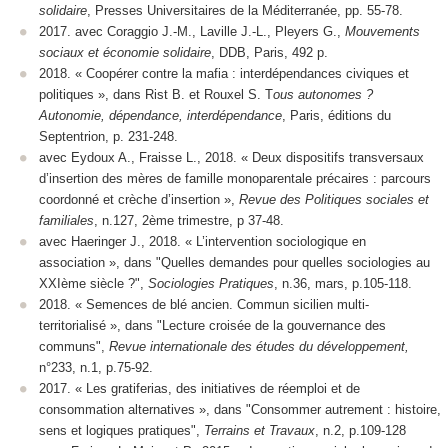
solidaire
, Presses Universitaires de la Méditerranée, pp. 55-78.
2017. avec Coraggio J.-M., Laville J.-L., Pleyers G.,
Mouvements
sociaux et économie solidaire
, DDB, Paris, 492 p.
2018. « Coopérer contre la mafia : interdépendances civiques et
politiques », dans Rist B. et Rouxel S. T
ous autonomes ?
Autonomie, dépendance, interdépendance
, Paris, éditions du
Septentrion, p. 231-248.
avec Eydoux A., Fraisse L., 2018. « Deux dispositifs transversaux
d’insertion des mères de famille monoparentale précaires : parcours
coordonné et crèche d’insertion »,
Revue des Politiques sociales et
familiales
, n.127, 2ème trimestre, p 37-48.
avec Haeringer J., 2018. « L’intervention sociologique en
association », dans "Quelles demandes pour quelles sociologies au
XXIème siècle ?",
Sociologies Pratiques
, n.36, mars, p.105-118.
2018. « Semences de blé ancien. Commun sicilien multi-
territorialisé », dans "Lecture croisée de la gouvernance des
communs",
Revue internationale des études du développement,
n°233, n.1, p.75-92.
2017. « Les gratiferias, des initiatives de réemploi et de
consommation alternatives », dans "Consommer autrement : histoire,
sens et logiques pratiques",
Terrains et Travaux
, n.2, p.109-128