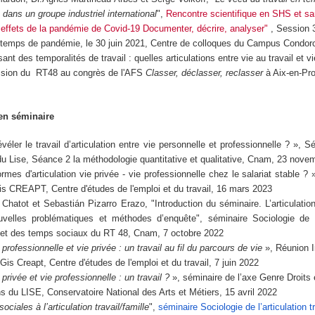
e dans un groupe industriel international
",
Rencontre scientifique en SHS et sa
 effets de la pandémie de Covid-19 Documenter, décrire, analyser"
, Session 3
n temps de pandémie, le 30 juin 2021, Centre de colloques du Campus Condor
sant des temporalités de travail : quelles articulations entre vie au travail et v
ession du RT48 au congrès de l'AFS
Classer, déclasser, reclasser
à Aix-en-Pr
n séminaire
éler le travail d’articulation entre vie personnelle et professionnelle ? », S
du Lise, Séance 2 la méthodologie quantitative et qualitative, Cnam, 23 nove
rmes d'articulation vie privée - vie professionnelle chez le salariat stable ?
is CREAPT, Centre d'études de l'emploi et du travail, 16 mars 2023
Chatot et Sebastián Pizarro Erazo, "
Introduction du séminaire. L’articulati
uvelles problématiques et méthodes d’enquête
", séminaire Sociologie de l’
le et des temps sociaux du RT 48, Cnam, 7 octobre 2022
e professionnelle et vie privée : un travail au fil du parcours de vie
», Réunion I
is Creapt, Centre d'études de l'emploi et du travail, 7 juin 2022
 privée et vie professionnelle : un travail ?
», séminaire de l’axe Genre Droits 
ns du LISE, Conservatoire National des Arts et Métiers, 15 avril 2022
ociales à l’articulation travail/famille
",
séminaire Sociologie de l’articulation tr