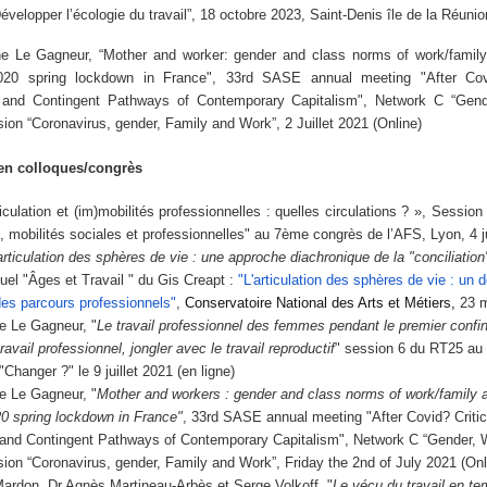
velopper l’écologie du travail”, 18 octobre 2023, Saint-Denis île de la Réunio
e Le Gagneur, “
Mother and worker: gender and class norms of work/family 
020 spring lockdown in France"
, 33rd SASE annual meeting "After Covi
 and Contingent Pathways of Contemporary Capitalism", Network C “Gen
sion “Coronavirus, gender, Family and Work”, 2 Juillet 2021 (Online)
n colloques/congrès
ticulation et (im)mobilités professionnelles : quelles circulations ?
», Session 
, mobilités sociales et professionnelles" au 7
ème
congrès de l’AFS, Lyon, 4 ju
'articulation des sphères de vie : une approche diachronique de la "conciliation
uel "Âges et Travail " du Gis Creapt :
"
L'articulation des sphères de vie : un d
des parcours professionnels"
,
Conservatoire National des Arts et Métiers,
23 
e Le Gagneur, "
Le travail professionnel des femmes pendant le premier confi
ravail professionnel, jongler avec le travail reproductif
" session 6 du RT25 au
 "Changer ?" le 9 juillet 2021 (en ligne)
e Le Gagneur, "
Mother and workers : gender and class norms of work/family ar
20 spring lockdown in France"
, 33rd SASE annual meeting "After Covid? Critic
 and Contingent Pathways of Contemporary Capitalism", Network C “Gender, 
sion “Coronavirus, gender, Family and Work”, Friday the 2nd of July 2021 (Onl
ardon, Dr.Agnès Martineau-Arbès et Serge Volkoff, "
Le vécu du travail en t