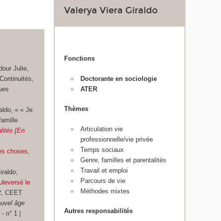
Valerya Viera Giraldo
Fonctions
our Julie,
Continuités,
Doctorante en sociologie
ues
ATER
Thèmes
aldo, « « Je
famille
Articulation vie
lités [En
professionnelle/vie privée
Temps sociaux
des choses
,
Genre, familles et parentalités
Travail et emploi
iraldo,
Parcours de vie
uleversé le
Méthodes mixtes
2, CEET
uvel âge
Autres responsabilités
 - n° 1 |