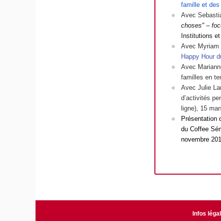
famille et de
Avec Sebasti
choses" – foc
Institutions e
Avec Myriam 
Happy Hour d
Avec Marianne
familles en t
Avec Julie La
d’activités pe
ligne), 15 ma
Présentation d
du Coffee Sém
novembre 20
Infos léga