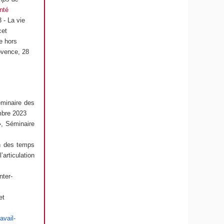
nté
 - La vie
cet
ie hors
ovence, 28
éminaire des
mbre 2023
», Séminaire
on des temps
articulation
nter-
et
avail-