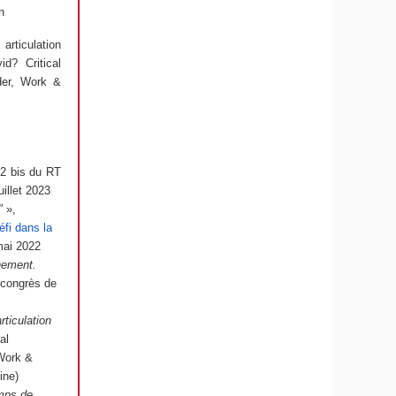
n
articulation
d? Critical
der, Work &
2 bis du RT
illet 2023
"
»,
éfi dans la
mai 2022
nement.
 congrès de
ticulation
al
Work &
ine)
emps de