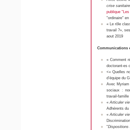
crise sanitair
publique "Les
"ordinaire" e
« Le rôle clas
travail ?», s
aout 2019
Communications e
« Comment rév
doctorant-es 
<«
Quelles no
d’équipe du G
Avec Myriam 
sociaux : no
travail-famil
«
Articuler vi
Adhérents du G
«
Articuler vie
Discriminatio
"
Dispositions s