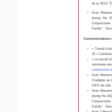
de la SELF “Dé
Avec Mariann
during the 2
Conjunctures
Family” - Ses
Communications e
«
Travail d’ar
25 « Carrières
«
Le travail d
séminaire ann
construction 
Avec Mariann
S’adapter au t
l'AFS de Lille
Avec Mariann
during the 20
Conjunctures
Family” - Ses
Avec Céline M