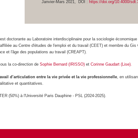
Janvier-Mars 2021, DOI :
https://doi.org/10.4000/sdt
o
est doctorante au Laboratoire interdisciplinaire pour la sociologie économique 
ffiliée au Centre d'études de l'emploi et du travail (CEET) et membre du Gis
nce et l'âge des populations au travail (CREAPT).
sous la co-direction de
Sophie Bernard (IRISSO)
et
Corinne Gaudart (Lise).
ravail d’articulation entre la vie privée et la vie professionnelle
, en utilisa
itative et quantitatives.
ATER (50%) à l'Université Paris Dauphine - PSL (2024-2025).