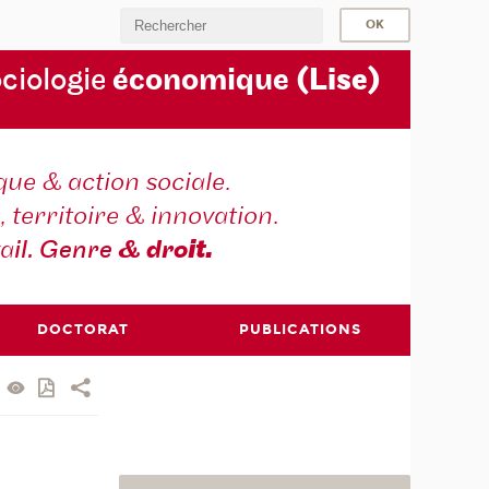
ociologie
économique
(Lise)
ique & action sociale.
, territoire & innovation.
va
il. Genre
& dro
it.
DOCTORAT
PUBLICATIONS