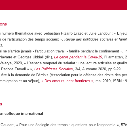
ions
u numéro thématique avec Sebastián Pizarro Erazo et Julie Landour : « Enjeu
 de l'articulation des temps sociaux »,
Revue des politiques sociales et famil
23.
i ne s'arrête jamais - l'articulation travail - famille pendant le confinement ». I
Navarre et Georges Ubbiali (dir.),
Le genre pendant la Covid-19
, l'Harmattan, 
Valerya, 2020, « L’espace temporel du salariat : une lecture articulée et qualita
« Parlons Travail » »,
Les Politiques Sociales
, 3/4, Automne 2020, pp.9-29.
uête à la demande de l’Ardhis (Association pour la défense des droits des p
mmigration et au séjour),
«
Des amours, cent frontières
»
, mai 2019, ISBN : 9
s
 colloque international
 Gaudart, «
Pour une écologie des temps : questions pour l'ergonomie
», 57