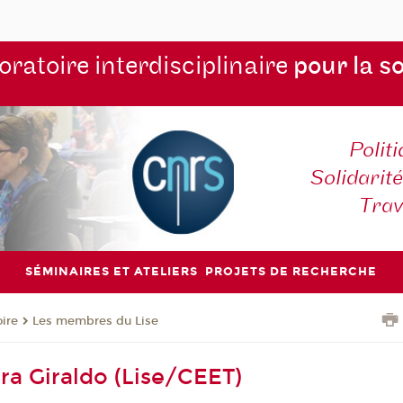
ratoire interdisciplinaire
pour la s
Polit
Solidarité
Tra
SÉMINAIRES ET ATELIERS
PROJETS DE RECHERCHE
oire
Les membres du Lise
ra Giraldo (Lise/CEET)