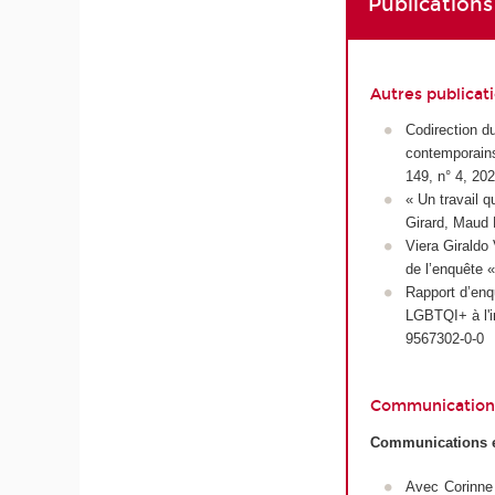
Publications
Autres publicat
Codirection d
contemporains
149, n° 4, 20
« Un travail qu
Girard, Maud 
Viera Giraldo 
de l’enquête 
Rapport d’enq
LGBTQI+ à l'i
9567302-0-0
Communication
Communications en
Avec Corinne