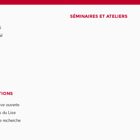
S
SÉMINAIRES ET ATELIERS
S
il
TIONS
ive ouverte
s du Lise
e recherche