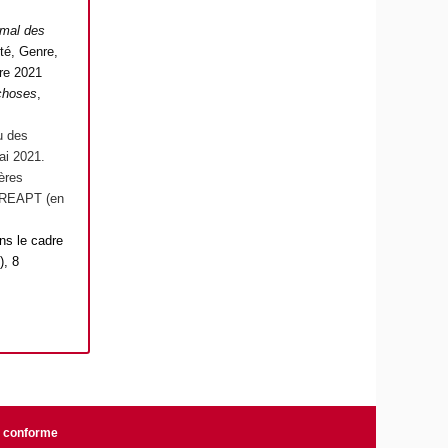
rmal des
té, Genre,
bre 2021
 choses
,
u des
ai 2021.
hères
 CREAPT (en
ans le cadre
), 8
n conforme