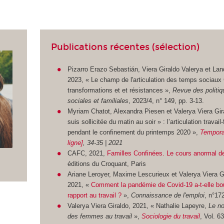
Publications récentes (sélection)
Pizarro Erazo Sebastián, Viera Giraldo Valerya et Land
2023, « Le champ de l'articulation des temps sociaux 
transformations et et résistances »,
Revue des politiq
sociales et familiales
, 2023/4, n° 149, pp. 3-13.
Myriam Chatot, Alexandra Piesen et Valerya Viera Gir
suis sollicitée du matin au soir » : l’articulation travail-
pendant le confinement du printemps 2020 »,
Tempora
ligne]
, 34-35 | 2021
CAFC, 2021,
Familles Confinées. Le cours anormal 
éditions du Croquant, Paris
Ariane Leroyer, Maxime Lescurieux et Valerya Viera G
2021, «
Comment la pandémie de Covid-19 a-t-elle bo
rapport au travail ?
»
,
Connaissance de l'emploi
,
n°17
Valerya Viera Giraldo, 2021, « Nathalie Lapeyre,
Le no
des femmes au travail
»,
Sociologie du travail
, Vol. 63