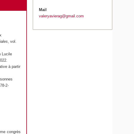
Mail
valeryavierag@gmail.com
x
iales
, vol.
n Lucile
2022.
tive à partir
ersonnes
78-2-
ème congrès