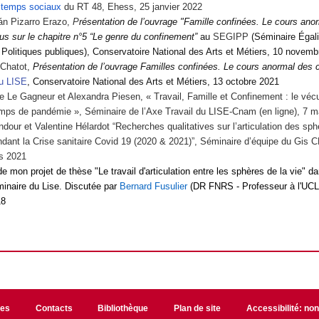
s temps sociaux
du RT 48, Ehess, 25 janvier 2022
án Pizarro Erazo,
P
résentation de l’ouvrage
"Famille confinées. Le cours ano
us sur le chapitre n°5
“
Le genre du confinement
”
au
SEGIPP
(Séminaire Égali
t Politiques publiques), Conservatoire National des Arts et Métiers, 10 novem
Chatot,
Présentation de l’ouvrage Familles confinées. Le cours anormal des
u LISE
, Conservatoire National des Arts et Métiers, 13 octobre 2021
 Le Gagneur et Alexandra Piesen, « Travail, Famille et Confinement : le véc
emps de pandémie », Séminaire de l’Axe Travail du LISE-Cnam (en ligne), 7 m
ndour et Valentine Hélardot “
Recherches qualitatives sur l’articulation des sp
ndant la Crise sanitaire Covid 19 (2020 & 2021)
”, Séminaire d’équipe du Gis
rs 2021
e mon projet de thèse "Le travail d'articulation entre les sphères de la vie" d
inaire du Lise. Discutée par
Bernard Fusulier
(DR FNRS - Professeur à l'UCL
18
les
Contacts
Bibliothèque
Plan de site
Accessibilité: no