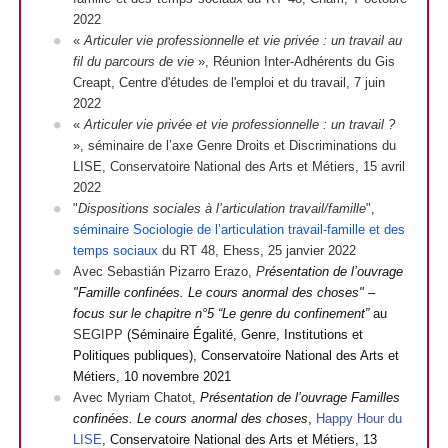
2022
«
Articuler vie professionnelle et vie privée : un travail au
fil du parcours de vie
», Réunion Inter-Adhérents du Gis
Creapt, Centre d'études de l'emploi et du travail, 7 juin
2022
«
Articuler vie privée et vie professionnelle : un travail ?
», séminaire de l’axe Genre Droits et Discriminations du
LISE, Conservatoire National des Arts et Métiers, 15 avril
2022
"
Dispositions sociales à l’articulation travail/famille
",
séminaire Sociologie de l’articulation travail-famille et des
temps sociaux
du RT 48, Ehess, 25 janvier 2022
Avec Sebastián Pizarro Erazo,
P
résentation de l’ouvrage
"Famille confinées. Le cours anormal des choses" –
focus sur le chapitre n°5
“
Le genre du confinement
”
au
SEGIPP
(Séminaire Égalité, Genre, Institutions et
Politiques publiques), Conservatoire National des Arts et
Métiers, 10 novembre 2021
Avec Myriam Chatot,
Présentation de l’ouvrage Familles
confinées. Le cours anormal des choses
,
Happy Hour du
LISE
, Conservatoire National des Arts et Métiers, 13