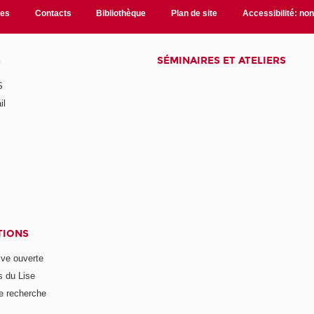
les
Contacts
Bibliothèque
Plan de site
Accessibilité: no
S
SÉMINAIRES ET ATELIERS
S
il
TIONS
ive ouverte
s du Lise
e recherche