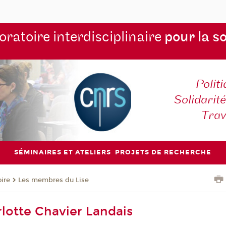
ratoire interdisciplinaire
pour la s
Polit
Solidarité
Tra
SÉMINAIRES ET ATELIERS
PROJETS DE RECHERCHE
oire
Les membres du Lise
lotte Chavier Landais