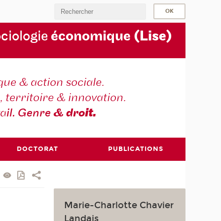
ociologie
économique
(Lise)
ique & action sociale.
, territoire & innovation.
va
il. Genre
& dro
it.
DOCTORAT
PUBLICATIONS
Marie-Charlotte Chavier
Landais