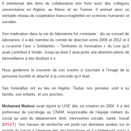
Il entretenait des liens de collaboration très forts avec des collègues
universitaires en Algérie, au Maroc et en Tunisie. Il animait ainsi un
véritable réseau de coopération franco-maghrébin en sciences humaines et
sociales.
Son implication dans la vie du laboratoire fut constante : élu au conseil de
laboratoire, il a été membre du comité de direction entre 2009 et 2012 et il
a co-animé l’axe « Solidarités – Territoires et Innovation » du Lise qu’il
avait contribué à fonder. Jusqu’au bout il aura porté une attention pleine de
bienveillance à ses étudiant.e.s.
Nous garderons le souvenir de son sourire si touchant à l’image de la
personne humble et attaché à la concorde qu’il était.
Ses funérailles ont eu lieu en Algérie. Toutes nos pensées vont à sa
famille, ses enfants, et ses proches.
Mohamed Madoui
avait rejoint le LISE dès sa création en 2004. Il a été
professeur de sociologie au CNAM, responsable de l’équipe métiers du
social au sein du département droit, intervention sociale, santé, travail
(
DISST
). Ses travaux de recherche ont porté ces dernières années sur le
monde du travail à l’épreuve des discriminations et il s’intéressait aussi à