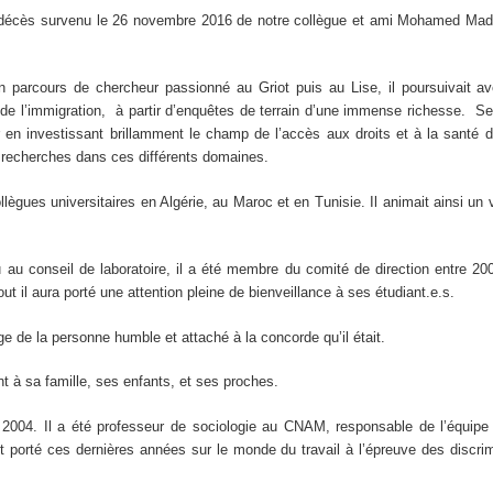
 décès survenu le 26 novembre 2016 de notre collègue et ami Mohamed Madoui.
parcours de chercheur passionné au Griot puis au Lise, il poursuivait av
 de l’immigration, à partir d’enquêtes de terrain d’une immense richesse. Se
r en investissant brillamment le champ de l’accès aux droits et à la santé 
 recherches dans ces différents domaines.
collègues universitaires en Algérie, au Maroc et en Tunisie. Il animait ainsi 
u au conseil de laboratoire, il a été membre du comité de direction entre 2009
out il aura porté une attention pleine de bienveillance à ses étudiant.e.s.
e de la personne humble et attaché à la concorde qu’il était.
t à sa famille, ses enfants, et ses proches.
 2004. Il a été professeur de sociologie au CNAM, responsable de l’équipe 
 porté ces dernières années sur le monde du travail à l’épreuve des discrimi