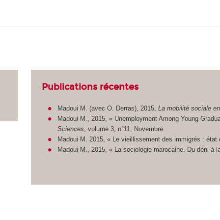
Publications récentes
Madoui M. (avec O. Derras), 2015,
La mobilité sociale en
Madoui M., 2015, « Unemployment Among Young Graduates
Sciences
, volume 3, n°11, Novembre.
Madoui M. 2015, « Le vieillissement des immigrés : état
Madoui M., 2015, « La sociologie marocaine. Du déni à la 