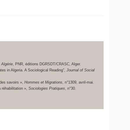
 Algérie
, PNR, éditions DGRSDT/CRASC, Alger.
 in Algeria. A Sociological Reading”,
Journal of Social
 des savoirs »,
Hommes et Migrations
, n°1309, avril-mai.
réhabilitation »,
Sociologies Pratiques
, n°30.