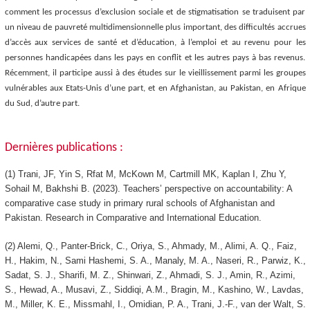
comment les processus d’exclusion sociale et de stigmatisation se traduisent par
un niveau de pauvreté multidimensionnelle plus important, des difficultés accrues
d’accès aux services de santé et d’éducation, à l’emploi et au revenu pour les
personnes handicapées dans les pays en conflit et les autres pays à bas revenus.
Récemment, il participe aussi à des études sur le vieillissement parmi les groupes
vulnérables aux Etats-Unis d’une part, et en Afghanistan, au Pakistan, en Afrique
du Sud, d’autre part.
Dernières publications :
(1) Trani, JF, Yin S, Rfat M, McKown M, Cartmill MK, Kaplan I, Zhu Y,
Sohail M, Bakhshi B. (2023). Teachers’ perspective on accountability: A
comparative case study in primary rural schools of Afghanistan and
Pakistan. Research in Comparative and International Education.
(2) Alemi, Q., Panter-Brick, C., Oriya, S., Ahmady, M., Alimi, A. Q., Faiz,
H., Hakim, N., Sami Hashemi, S. A., Manaly, M. A., Naseri, R., Parwiz, K.,
Sadat, S. J., Sharifi, M. Z., Shinwari, Z., Ahmadi, S. J., Amin, R., Azimi,
S., Hewad, A., Musavi, Z., Siddiqi, A.M., Bragin, M., Kashino, W., Lavdas,
M., Miller, K. E., Missmahl, I., Omidian, P. A., Trani, J.-F., van der Walt, S.