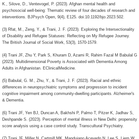
K., Silove, D., Ventevogel, P. (2023). Afghan mental health and
psychosocial well-being: Thematic review of four decades of research and
interventions. BJPsych Open, 9(4), E125. doi:10.1192/bjo.2023.502.
(3) Rfat, M., Zeng, Y., & Trani, J. F. (2023). Exploring the Intersectionality
of Disability and Refugee Statuses: Reflecting on My Refugee Journey.
The British Journal of Social Work, 53(3), 1570-1579.
(4) Trani JF, Zhu Y, Park S, Khuram D, Azami R, Rahim Fazal M Babulal G
(2023). Multidimensional Poverty is Associated with Dementia Among
Adults in Afghanistan. EClinicalMedicine.
(5) Babulal, G. M., Zhu, Y., & Trani, J. F. (2023). Racial and ethnic
differences in neuropsychiatric symptoms and progression to incident
cognitive impairment among community‐dwelling participants. Alzheimer's
& Dementia.
(6) Trani JF, Yen BJ, Duncan A, Bakhshi P, Palmo T, Pitzer K, Jadhav S,
Deshpande S. (2023). Perception of mental illness in New Delhi: propensity
score analysis using a case control study. Transcultural Psychiatry.
(7) Trani JF, Miller N, Cartmill MK, Mandujano Acevedo N, Lee S, Liem W,