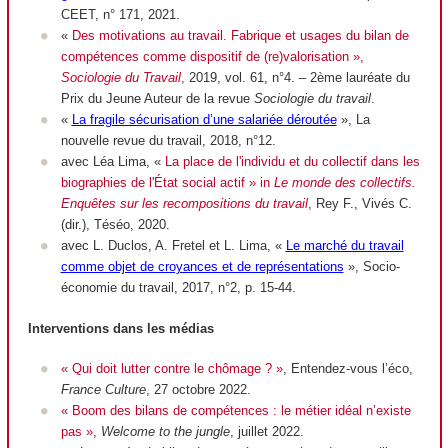
CEET, n° 171, 2021.
«
Des motivations au travail. Fabrique et usages du bilan de
compétences comme dispositif de (re)valorisation »,
Sociologie du Travail
,
2019, vol. 61, n°4. – 2ème lauréate du
Prix du Jeune Auteur de la revue
Sociologie du travail
.
«
La fragile sécurisation d’une salariée déroutée
», La
nouvelle revue du travail, 2018, n°12.
avec Léa Lima, «
La place de l'individu et du collectif dans les
biographies de l'État social actif » in
Le monde des collectifs.
Enquêtes sur les recompositions du travail
,
Rey F., Vivés C.
(dir.), Téséo, 2020.
avec L. Duclos, A. Fretel et L. Lima, «
Le marché du travail
comme objet de croyances et de représentations
»,
Socio-
économie du travail,
2017, n°2, p. 15-44.
Interventions dans les médias
« Qui doit lutter contre le chômage ? »
, Entendez-vous l’éco,
France Culture
, 27 octobre 2022.
« Boom des bilans de compétences : le métier idéal n’existe
pas »
,
Welcome to the jungle
, juillet 2022.