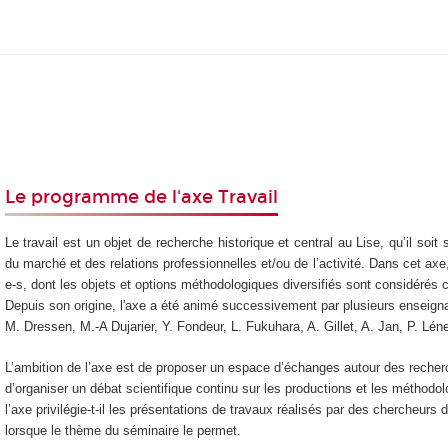
Le programme de l'axe Travail
Le travail est un objet de recherche historique et central au Lise, qu’il soit 
du marché et des relations professionnelles et/ou de l’activité. Dans cet axe
e-s, dont les objets et options méthodologiques diversifiés sont considéré
Depuis son origine, l'axe a été animé successivement par plusieurs enseigna
M. Dressen, M.-A Dujarier, Y. Fondeur, L. Fukuhara, A. Gillet, A. Jan, P. Lénel
L’ambition de l’axe est de proposer un espace d’échanges autour des recher
d’organiser un débat scientifique continu sur les productions et les méthodo
l’axe privilégie-t-il les présentations de travaux réalisés par des chercheurs d
lorsque le thème du séminaire le permet.