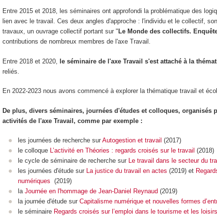
Entre 2015 et 2018, les séminaires ont approfondi la problématique des logique
lien avec le travail. Ces deux angles d'approche : l'individu et le collectif, s
travaux, un ouvrage collectif portant sur "
Le Monde des collectifs. Enquête
contributions de nombreux membres de l'axe Travail.
Entre 2018 et 2020,
le séminaire de l'axe Travail s'est attaché à la théma
reliés.
En 2022-2023 nous avons commencé à explorer la thématique travail et écolo
De plus, divers séminaires, journées d'études et colloques, organisés p
activités de l'axe Travail, comme par exemple :
les journées de recherche sur
Autogestion et travail
(2017)
le colloque
L’activité en Théories : regards croisés sur le travail
(2018)
le cycle de séminaire de recherche sur
Le travail dans le secteur du tr
les journées d'étude sur
La justice du travail en actes
(2019) et
Regards
numériques
(2019)
la
Journée en l'hommage de Jean-Daniel Reynaud
(2019)
la journée d'étude sur
Capitalisme numérique et nouvelles formes d’ent
le séminaire
Regards croisés sur l’emploi dans le tourisme et les loisir