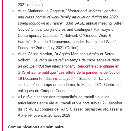
2021 (en ligne)
Avec Marianne Le Gagneur, "
Mother and workers : gender
and class norms of work/family articulation during the 2020
spring lockdown in France"
, 33rd SASE annual meeting "After
Covid? Critical Conjunctures and Contingent Pathways of
Contemporary Capitalism", Network C “Gender, Work &
Family” - Session “Coronavirus, gender, Family and Work”,
Friday the 2nd of July 2021 (Online)
Avec Céline Mardon, Dr.Agnès Martineau-Arbès et Serge
Volkoff, "
Le vécu du travail en temps de crise sanitaire dans
un groupe industriel international
",
Rencontre scientifique en
SHS et santé publique "Les effets de la pandémie de Covid-
19 Documenter, décrire, analyser"
, Session 3 - La vie
"ordinaire" en temps de pandémie, le 30 juin 2021, Centre de
colloques du Campus Condorcet
« Le rôle classant des temporalités de travail : quelles
articulations entre vie au travail et vie hors travail ?», session
du RT48 au congrès de l'AFS
Classer, déclasser, reclasser
à
Aix-en-Provence, 28 aout 2019
Communications en séminaire