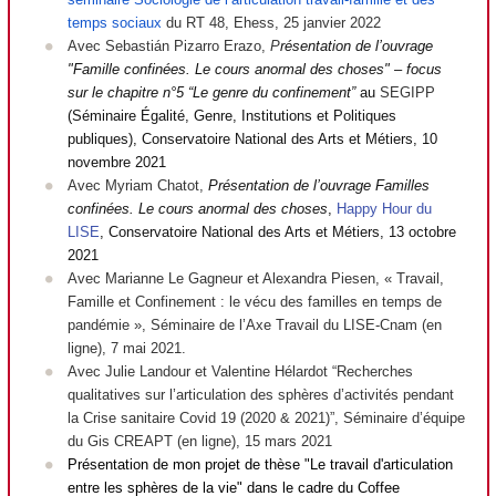
temps sociaux
du RT 48, Ehess, 25 janvier 2022
Avec Sebastián Pizarro Erazo,
P
résentation de l’ouvrage
"Famille confinées. Le cours anormal des choses" – focus
sur le chapitre n°5
“
Le genre du confinement
”
au
SEGIPP
(Séminaire Égalité, Genre, Institutions et Politiques
publiques), Conservatoire National des Arts et Métiers, 10
novembre 2021
Avec Myriam Chatot,
Présentation de l’ouvrage Familles
confinées. Le cours anormal des choses
,
Happy Hour du
LISE
, Conservatoire National des Arts et Métiers, 13 octobre
2021
Avec Marianne Le Gagneur et Alexandra Piesen, « Travail,
Famille et Confinement : le vécu des familles en temps de
pandémie », Séminaire de l’Axe Travail du LISE-Cnam (en
ligne), 7 mai 2021.
Avec Julie Landour et Valentine Hélardot “
Recherches
qualitatives sur l’articulation des sphères d’activités pendant
la Crise sanitaire Covid 19 (2020 & 2021)
”, Séminaire d’équipe
du Gis CREAPT (en ligne), 15 mars 2021
Présentation de mon projet de thèse "Le travail d'articulation
entre les sphères de la vie" dans le cadre du Coffee