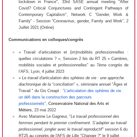
lockdown in France"
, 33rd SASE annual meeting "After
Covid? Critical Conjunctures and Contingent Pathways of
Contemporary Capitalism", Network C “Gender, Work &
Family” - Session “Coronavirus, gender, Family and Work”, 2
Juillet 2021 (Online)
Communications en colloques/congrès
«
Travail d’articulation et (im)mobilités professionnelles :
quelles circulations ?
», Session 2 bis du RT 25 « Carrières,
mobilités sociales et professionnelles" au 7
ème
congrès de
l’AFS, Lyon, 4 juillet 2023
«
Le travail d'articulation des sphères de vie : une approche
diachronique de la "conciliation"
», séminaire annuel "Âges et
Travail " du Gis Creapt :
"
L'articulation des sphères de vie :
un défi dans la construction des parcours
professionnels"
,
Conservatoire National des Arts et
Métiers,
23 mai 2022
Avec Marianne Le Gagneur, "
Le travail professionnel des
femmes pendant le premier confinement. S’adapter au travail
professionnel, jongler avec le travail reproductif
" session 6 du
RT25 au congrès de l'AFS de Lille "Changer ?" le 9 juillet