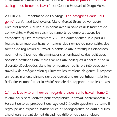
7 décembre. Présentation de l'ouvrage "
Le travail pressé. Pour une
écologie des temps de travail
" par Corinne Gaudart et Serge Volkoff.
20 juin 2022. Présentation de l’ouvrage
"Les catégories dans leur
genre"
par Arnaud Lechevalier, Marie Mercat-Bruns et Ferruccio
Ricciardi (coord.), suivie d'un débat avec la salle et d'un moment de
convivialité. « Peut-on saisir les rapports de genre à travers les
catégories qui les représentent ? ». Des contentieux sur le port du
foulard islamique aux transformations des normes de parentalité, des
formes de régulation du travail à domicile aux statistiques élaborées
pour mettre à jour les discriminations à l’embauche, des politiques
sociales destinées aux mères seules aux politiques d’égalité et de la
diversité développées dans les entreprises, ce livre s’intéresse au «
travail » de catégorisation qui investit les relations de genre. Il propose
un regard pluridisciplinaire sur ces opérations qui contribuent à la fois
à décrire et transformer la réalité sociale des rapports entre les sexes.
17 mai.
L’activité en théories : regards croisés sur le travail. Tome 2
«
À quoi nous sert l’activité pour comprendre le travail contemporain ? ».
Faisant suite au précédent ouvrage dédié à cette question, ce tome II
regroupe des exposés synthétiques et pédagogiques de douze autres
chercheurs venant de huit disciplines différentes : psychologie,