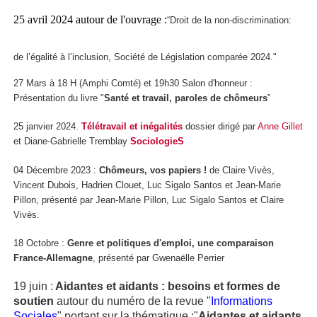
25 avril 2024 autour de l'ouvrage
:
“Droit de la non-discrimination:
de l’égalité à l’inclusion, Société de Législation comparée 2024."
27 Mars à 18 H (Amphi Comté) et 19h30 Salon d'honneur :
Présentation du livre "
Santé et travail, paroles de chômeurs
”
25 janvier 2024.
Télétravail et inégalités
dossier dirigé par
Anne Gillet
et Diane-Gabrielle Tremblay
SociologieS
04 Décembre 2023 :
Chômeurs, vos papiers !
de Claire Vivès,
Vincent Dubois, Hadrien Clouet, Luc Sigalo Santos et Jean-Marie
Pillon, présenté par Jean-Marie Pillon, Luc Sigalo Santos et Claire
Vivès.
18 Octobre :
Genre et politiques d'emploi, une comparaison
France-Allemagne
, présenté par Gwenaëlle Perrier
19 juin :
Aidantes et aidants : besoins et formes de
soutien
autour du numéro de la revue "
Informations
Sociales
" portant sur la thématique :"
Aidantes et aidants