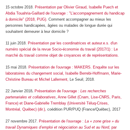
15 octobre 2018.
Présentation par Olivier Giraud, Isabelle Puech et
Abdia Touahria-Gaillard de l'ouvrage : "L'accompagnement du handicap
à domicile" (2018, PUG).
Comment accompagner au mieux les
personnes handicapées, âgées ou malades de longue durée qui
souhaitent demeurer à leur domicile ?
11 juin 2018.
Présentation par les coordinatrices et auteur.e.s. d'un
numéro spécial de la revue Socio-économie du travail (2017/1) : Le
marché du travail comme objet de croyances et de représentations.
15 mai 2018.
Présentation de l'ouvrage : MAKERS. Enquête sur les
laboratoires du changement social, Isabelle Berrebi-Hoffmann, Marie-
Christine Bureau et Michel Lallement
,
Le Seuil, 2018.
22 Janvier 2018
.
Présentation de l'ouvrage :
Les recherches
partenariales et collaboratives
,
Anne Gillet (Cnam, Lise-CNRS, Paris,
France) et Diane-Gabrielle Tremblay (Université Téluq-Crises,
Montréal, Québec) (dir.),
coédition PUR/PUQ (France/Québec), 2017
27 novembre 2017.
Présentation de l'ouvrage :
La « zone grise » du
travail Dynamiques d’emploi et négociation au Sud et au Nord,
par