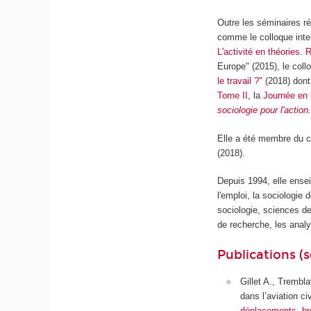
Outre les séminaires r
comme le colloque intern
L'activité en théories. 
Europe" (2015), le colloq
le travail ?"
(2018) dont
Tome II
, la
Journée en
sociologie pour l'actio
Elle a été membre du c
(2018).
Depuis 1994, elle ensei
l'emploi, la sociologie 
sociologie, sciences de
de recherche, les anal
Publications (s
Gillet A., Trembl
dans l’aviation c
déplacements, bro