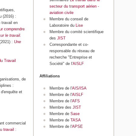
secteur du transport aérien -
tifiques,
aviation civile
u (2016) :
Membre du conseil de
 travail en
Laboratoire du
Lise
our comprendre
Membre du comité scientifique
r le travail.
des
JIST
 (2021) :
Une
Correspondante et co-
responsable du réseau de
recherche "Entreprise et
u Travail
Société" de l'
AISLF
Affiliations
ganisations, de
iplines :
Membre de l'
AIS/ISA
 d'enquête et
Membre de l'
AISLF
Membre de l'
AFS
Membre des
JIST
Membre de
Sase
Membre de
TASA
gant commercial
Membre de l'
APSE
u travail :