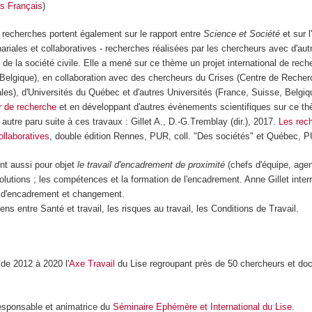
s Français
)
recherches portent également sur le rapport entre
Science et Société
et sur 
ariales et collaboratives - recherches réalisées par les chercheurs avec d'aut
 de la société civile. Elle a mené sur ce thème un projet international de rech
elgique), en collaboration avec des chercheurs du Crises (Centre de Recher
les), d'Universités du Québec et d'autres Universités (France, Suisse, Belgiqu
r de recherche
et en développant d'autres évènements scientifiques sur ce t
autre paru suite à ces travaux : Gillet A., D.-G.Tremblay (dir.), 2017.
Les rec
ollaboratives
, double édition Rennes, PUR, coll. "Des sociétés" et Québec, 
nt aussi pour objet
le travail d'encadrement de proximité
(chefs d'équipe, agen
olutions ; les compétences et la formation de l'encadrement. Anne Gillet inter
il d'encadrement et changement.
iens entre Santé et travail, les risques au travail, les Conditions de Travail.
de 2012 à 2020 l'
Axe Travail
du Lise regroupant près de 50 chercheurs et do
responsable et animatrice du
Séminaire Ephémère et International du Lise
.