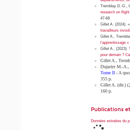
Tremblay D.-G., G
research on flight
47-68.
Gillet A. (2024).
travailleurs invis
Gillet A., Trembl
l’apprentissage »
Gillet A., (2023).
T
pour demain ?
Ca
Gillet A., Tremb
Dujarier M.-A., 
Tome II
- A quoi
355 p.
Gillet A. (dir.) 
160 p.
Publications et
Données extraites du p