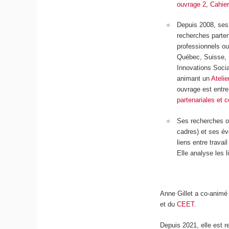
ouvrage 2
,
Cahier
Depuis 2008, ses 
recherches parten
professionnels ou
Québec, Suisse, B
Innovations Socia
animant un
Atelie
ouvrage est entre 
partenariales et c
Ses recherches o
cadres) et ses év
liens entre trava
Elle analyse les l
Anne Gillet a co-animé 
et du
CEET.
Depuis 2021, elle est 