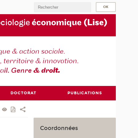
ociologie
économique
(Lise)
ique & action sociale.
, territoire & innovation.
va
il. Genre
& dro
it.
DOCTORAT
PUBLICATIONS
Coordonnées