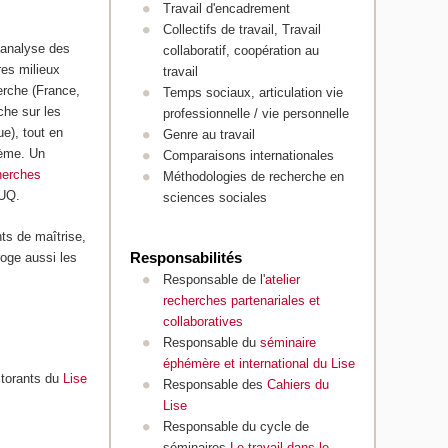
Travail d'encadrement
Collectifs de travail, Travail
l'analyse des
collaboratif, coopération au
res milieux
travail
erche (France,
Temps sociaux, articulation vie
che sur les
professionnelle / vie personnelle
e), tout en
Genre au travail
hème. Un
Comparaisons internationales
herches
Méthodologies de recherche en
PUQ.
sciences sociales
ts de maîtrise,
roge aussi les
Responsabilités
Responsable de l'
atelier
recherches partenariales et
collaboratives
Responsable du
séminaire
éphémère et international du Lise
ctorants du
Lise
Responsable des
Cahiers du
Lise
Responsable du cycle de
séminaires
Le travail dans le