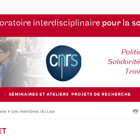
ratoire interdisciplinaire
pour la s
Polit
Solidarité
Tra
SÉMINAIRES ET ATELIERS
PROJETS DE RECHERCHE
oire
Les membres du Lise
ET