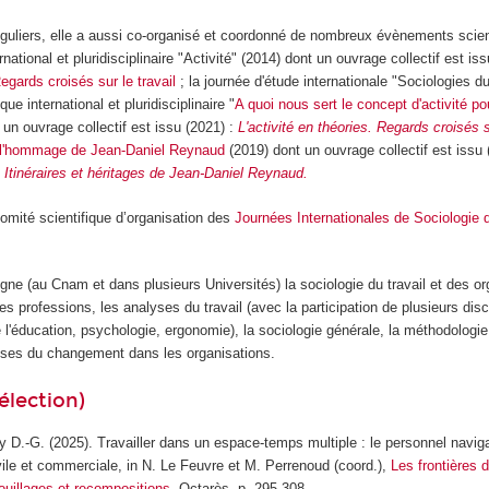
éguliers, elle a aussi co-organisé et coordonné de nombreux évènements scien
ational et pluridisciplinaire "Activité" (2014) dont un ouvrage collectif est iss
Regards croisés sur le travail
; la journée d'étude internationale "Sociologies du
ue international et pluridisciplinaire "
A quoi nous sert le concept d'activité p
 un ouvrage collectif est issu (2021) :
L'activité en théories. Regards croisés su
 l'hommage de Jean-Daniel Reynaud
(2019) dont un ouvrage collectif est issu
n. Itinéraires et héritages de Jean-Daniel Reynaud.
omité scientifique d’organisation des
Journées Internationales de Sociologie d
gne (au Cnam et dans plusieurs Universités) la sociologie du travail et des or
des professions, les analyses du travail (avec la participation de plusieurs disc
 l'éducation, psychologie, ergonomie), la sociologie générale, la méthodologie
yses du changement dans les organisations.
élection)
ay D.-G. (2025). Travailler dans un espace-temps multiple : le personnel navi
ivile et commerciale, in N. Le Feuvre et M. Perrenoud (coord.),
Les frontières d
uillages et recompositions,
Octarès, p. 295-308.