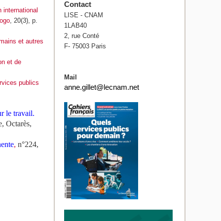
Contact
 international
LISE - CNAM
uogo
, 20(3), p.
1LAB40
2, rue Conté
 mains et autres
F- 75003 Paris
on et de
Mail
rvices publics
anne.gillet@lecnam.net
 le travail.
e, Octarès,
nente
,
n°224,