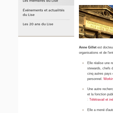
Les membres du Lise
Événements et actualités
du Lise
Les 20 ans du Lise
Anne Gillet
est docteur
organisations e
Elle réalise une 
stewards, chefs d
cinq autres pays 
personnel.
Working
Une autre recherc
et la fonction pu
:
Télétravail et in
Elle a mené d'au