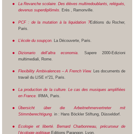
La Revanche scolaire. Des élèves multiredoublants, relégués,
devenus superdiplômés.
Erès , Ramonville.
PCF : de la mutation à la liquidation ?
Editions du Rocher,
Paris.
L’école du soupçon.
La Découverte, Paris.
Dizionario dell’altra economia
.
Sapere 2000-Edizioni
multimediali, Rome.
Flexibility Ambivalences – A French View.
Les documents de
travail du LISE n°21, Paris.
La production de la culture. Le cas des musiques amplifiées
en France.
IRMA, Paris.
Übersicht über die Arbeitnehmervertreter mit
Stimmberechtigung.
in : Hans Böckler Stiftung, Düsseldorf.
Ecologie et liberté. Bernard Charbonneau, précurseur de
l’écologie politique.
Editions Parangon, Lyon.