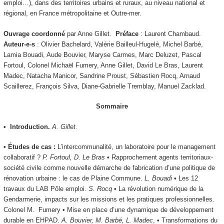
emploi…), dans des territoires urbains et ruraux, au niveau national et
régional, en France métropolitaine et Outre-mer.
Ouvrage coordonné
par Anne Gillet.
Préface
: Laurent Chambaud.
Auteur-e-s
: Olivier Bachelard, Valérie Bailleul-Hugelé, Michel Barbé,
Lamia Bouadi, Aude Bouvier, Maryse Carmes, Marc Deluzet, Pascal
Fortoul, Colonel Michaël Fumery, Anne Gillet, David Le Bras, Laurent
Madec, Natacha Manicor, Sandrine Proust, Sébastien Rocq, Arnaud
Scaillerez, François Silva, Diane-Gabrielle Tremblay, Manuel Zacklad.
Sommaire
• Introduction.
A. Gillet.
• Études de cas :
L’intercommunalité, un laboratoire pour le management
collaboratif ?
P. Fortoul, D. Le Bras
• Rapprochement agents territoriaux-
société civile comme nouvelle démarche de fabrication d’une politique de
rénovation urbaine : le cas de Plaine Commune.
L. Bouadi
• Les 12
travaux du LAB Pôle emploi.
S. Rocq
• La révolution numérique de la
Gendarmerie, impacts sur les missions et les pratiques professionnelles.
Colonel M. Fumery • Mise en place d’une dynamique de développement
durable en EHPAD.
A. Bouvier, M. Barbé, L. Madec
, • Transformations du