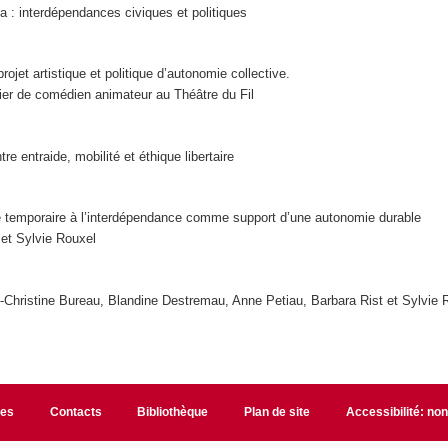
a : interdépendances civiques et politiques
rojet artistique et politique d’autonomie collective.
ier de comédien animateur au Théâtre du Fil
re entraide, mobilité et éthique libertaire
 temporaire à l’interdépendance comme support d’une autonomie durable
 et Sylvie Rouxel
-Christine Bureau, Blandine Destremau, Anne Petiau, Barbara Rist et Sylvie 
les
Contacts
Bibliothèque
Plan de site
Accessibilité: no