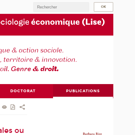
ociologie
économique
(Lise)
ique & action sociale.
, territoire & innovation.
va
il. Genre
& dro
it.
DOCTORAT
PUBLICATIONS
ales ou