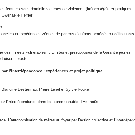
des femmes sans domicile victimes de violence : (im)pensé(e)s et pratiques
t Gwenaëlle Perrier
 ?
ionnelles et expériences vécues de parents d’enfants protégés ou délinquants
mie des « neets vulnérables ». Limites et présupposés de la Garantie jeunes
e Loison-Leruste
 par l’interdépendance : expériences et projet politique
, Blandine Destremau, Pierre Lénel et Sylvie Rouxel
e par l’interdépendance dans les communautés d’Emmaüs
rie. L’autonomisation de mères au foyer par l’action collective et l’interdépe