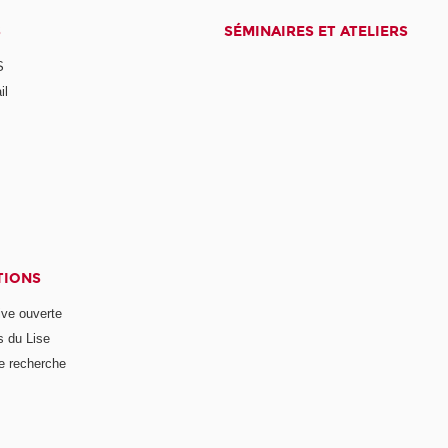
S
SÉMINAIRES ET ATELIERS
S
il
TIONS
ive ouverte
s du Lise
e recherche