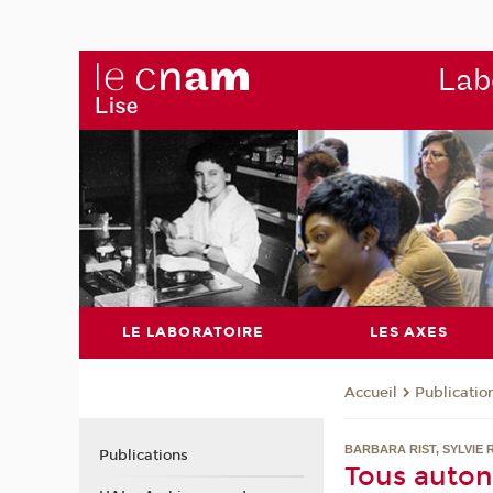
Labo
LE LABORATOIRE
LES AXES
Publicatio
Accueil
BARBARA RIST, SYLVIE R
Publications
Tous auton