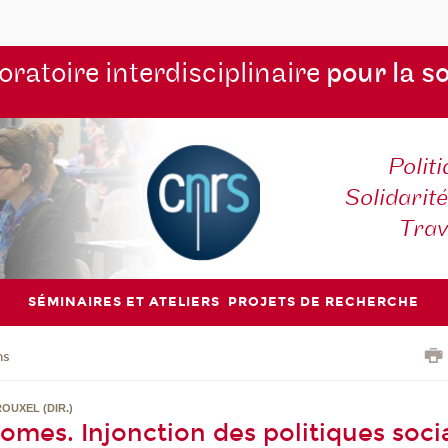
ratoire interdisciplinaire
pour la s
Polit
Solidarité
Tra
SÉMINAIRES ET ATELIERS
PROJETS DE RECHERCHE
ns
OUXEL (DIR.)
omes. Injonction des politiques soci