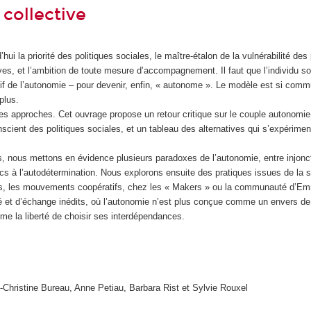
 collective
hui la priorité des politiques sociales, le maître-étalon de la vulnérabilité de
es, et l’ambition de toute mesure d’accompagnement. Il faut que l’individu so
f de l’autonomie – pour devenir, enfin, « autonome ». Le modèle est si co
plus.
tres approches. Cet ouvrage propose un retour critique sur le couple autonom
nscient des politiques sociales, et un tableau des alternatives qui s’expérimen
s, nous mettons en évidence plusieurs paradoxes de l’autonomie, entre injonct
ics à l’autodétermination. Nous explorons ensuite des pratiques issues de la so
ts, les mouvements coopératifs, chez les « Makers » ou la communauté d’
é et d’échange inédits, où l’autonomie n’est plus conçue comme un envers de
 la liberté de choisir ses interdépendances.
-Christine Bureau, Anne Petiau, Barbara Rist et Sylvie Rouxel