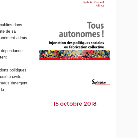
s publics dans
rte de sa
mmunément admis
ie-dépendance
tent
ions politiques
ciété civile :
Emmaüs émergent
 la
15 octobre 2018