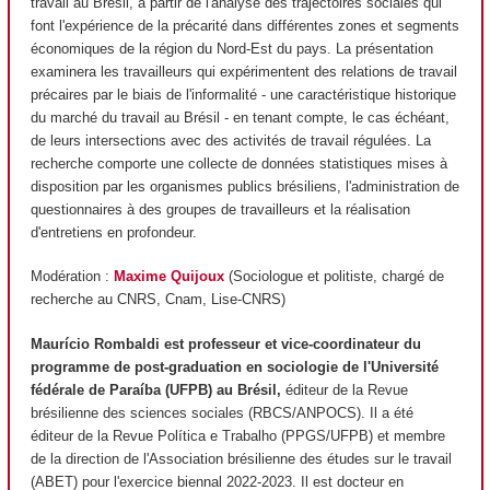
travail au Brésil, à partir de l'analyse des trajectoires sociales qui
font l'expérience de la précarité dans différentes zones et segments
économiques de la région du Nord-Est du pays. La présentation
examinera les travailleurs qui expérimentent des relations de travail
précaires par le biais de l'informalité - une caractéristique historique
du marché du travail au Brésil - en tenant compte, le cas échéant,
de leurs intersections avec des activités de travail régulées. La
recherche comporte une collecte de données statistiques mises à
disposition par les organismes publics brésiliens, l'administration de
questionnaires à des groupes de travailleurs et la réalisation
d'entretiens en profondeur.
Modération :
Maxime Quijoux
(Sociologue et politiste, chargé de
recherche au CNRS, Cnam, Lise-CNRS)
Maurício Rombaldi
est professeur et vice-coordinateur du
programme de post-graduation en sociologie de l'Université
fédérale de Paraíba (UFPB) au Brésil,
éditeur de la Revue
brésilienne des sciences sociales (RBCS/ANPOCS). Il a été
éditeur de la Revue Política e Trabalho (PPGS/UFPB) et membre
de la direction de l'Association brésilienne des études sur le travail
(ABET) pour l'exercice biennal 2022-2023. Il est docteur en