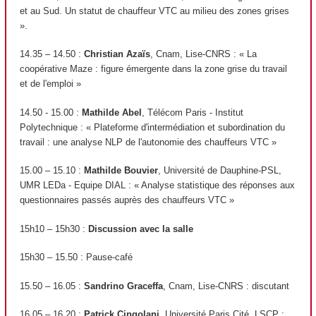
et au Sud. Un statut de chauffeur VTC au milieu des zones grises
».
14.35 – 14.50 :
Christian Azaïs
, Cnam, Lise-CNRS : « La
coopérative Maze : figure émergente dans la zone grise du travail
et de l'emploi »
14.50 - 15.00 :
Mathilde Abel
, Télécom Paris - Institut
Polytechnique : « Plateforme d'intermédiation et subordination du
travail : une analyse NLP de l'autonomie des chauffeurs VTC »
15.00 – 15.10 :
Mathilde Bouvier
, Université de Dauphine-PSL,
UMR LEDa - Equipe DIAL : « Analyse statistique des réponses aux
questionnaires passés auprès des chauffeurs VTC »
15h10 – 15h30 :
Discussion avec la salle
15h30 – 15.50 : Pause-café
15.50 – 16.05 :
Sandrino Graceffa
, Cnam, Lise-CNRS : discutant
16.05 – 16.20 :
Patrick Cingolani
, Université Paris Cité, LSCP :