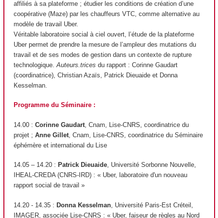
affiliés à sa plateforme ; étudier les conditions de création d’une
coopérative (Maze) par les chauffeurs VTC, comme alternative au
modèle de travail Uber.
Véritable laboratoire social à ciel ouvert, l’étude de la plateforme
Uber permet de prendre la mesure de l’ampleur des mutations du
travail et de ses modes de gestion dans un contexte de rupture
technologique.
Auteurs.trices
du rapport : Corinne Gaudart
(coordinatrice), Christian Azaïs, Patrick Dieuaide et Donna
Kesselman.
Programme du Séminaire :
14.00 :
Corinne Gaudart
, Cnam, Lise-CNRS, coordinatrice du
projet ;
Anne Gillet
, Cnam, Lise-CNRS, coordinatrice du Séminaire
éphémère et international du Lise
14.05 – 14.20 :
Patrick Dieuaide
, Université Sorbonne Nouvelle,
IHEAL-CREDA (CNRS-IRD) : « Uber, laboratoire d'un nouveau
rapport social de travail »
14.20 - 14.35 :
Donna Kesselman
, Université Paris-Est Créteil,
IMAGER, associée Lise-CNRS : « Uber, faiseur de règles au Nord