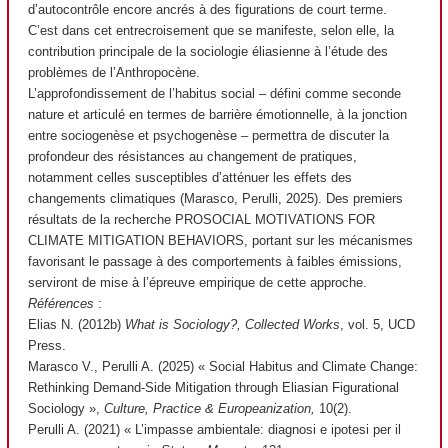
d’autocontrôle encore ancrés à des figurations de court terme.
C’est dans cet entrecroisement que se manifeste, selon elle, la
contribution principale de la sociologie éliasienne à l’étude des
problèmes de l’Anthropocène.
L’approfondissement de l’habitus social – défini comme seconde
nature et articulé en termes de barrière émotionnelle, à la jonction
entre sociogenèse et psychogenèse – permettra de discuter la
profondeur des résistances au changement de pratiques,
notamment celles susceptibles d’atténuer les effets des
changements climatiques (Marasco, Perulli, 2025). Des premiers
résultats de la recherche PROSOCIAL MOTIVATIONS FOR
CLIMATE MITIGATION BEHAVIORS, portant sur les mécanismes
favorisant le passage à des comportements à faibles émissions,
serviront de mise à l’épreuve empirique de cette approche.
Références
:
Elias N. (2012b)
What is Sociology?, Collected Works
, vol. 5, UCD
Press.
Marasco V., Perulli A. (2025) « Social Habitus and Climate Change:
Rethinking Demand-Side Mitigation through Eliasian Figurational
Sociology »,
Culture, Practice & Europeanization,
10(2).
Perulli A. (2021) « L’impasse ambientale: diagnosi e ipotesi per il