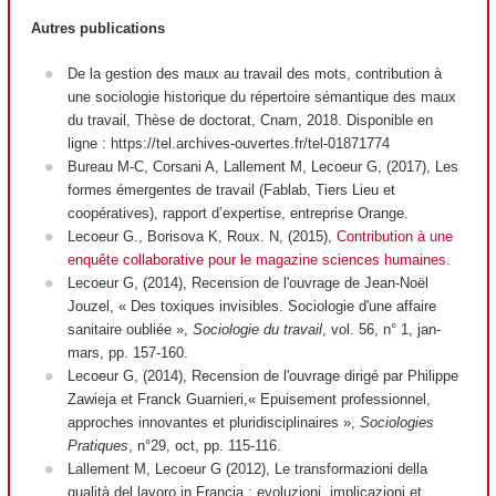
Autres publications
De la gestion des maux au travail des mots, contribution à
une sociologie historique du répertoire sémantique des maux
du travail, Thèse de doctorat, Cnam, 2018. Disponible en
ligne : https://tel.archives-ouvertes.fr/tel-01871774
Bureau M-C, Corsani A, Lallement M, Lecoeur G, (2017), Les
formes émergentes de travail (Fablab, Tiers Lieu et
coopératives), rapport d’expertise, entreprise Orange.
Lecoeur G., Borisova K, Roux. N, (2015),
Contribution à une
enquête collaborative pour le magazine sciences humaines
.
Lecoeur G, (2014), Recension de l'ouvrage de Jean-Noël
Jouzel, « Des toxiques invisibles. Sociologie d'une affaire
sanitaire oubliée »,
Sociologie du travail
, vol. 56, n° 1, jan-
mars, pp. 157-160.
Lecoeur G, (2014), Recension de l'ouvrage dirigé par Philippe
Zawieja et Franck Guarnieri,« Epuisement professionnel,
approches innovantes et pluridisciplinaires »,
Sociologies
Pratiques
, n°29, oct, pp. 115-116.
Lallement M, Lecoeur G (2012), Le transformazioni della
qualità del lavoro in Francia : evoluzioni, implicazioni et