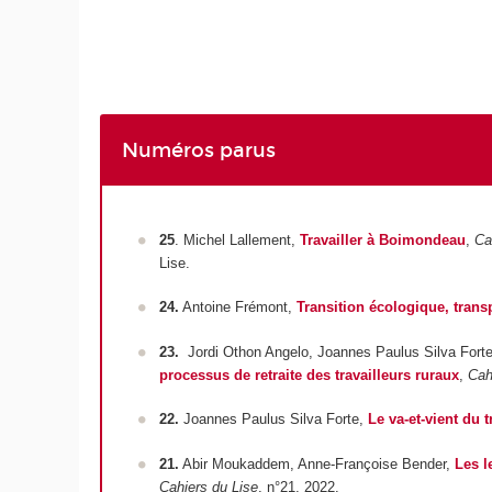
Numéros parus
25
. Michel Lallement,
Travailler à Boimondeau
,
Ca
Lise.
24.
Antoine Frémont,
Transition écologique, trans
23.
Jordi Othon Angelo, Joannes Paulus Silva Fort
processus de retraite des travailleurs ruraux
,
Cah
22.
Joannes Paulus Silva Forte,
Le va-et-vient du 
21.
Abir Moukaddem, Anne-Françoise Bender,
Les l
Cahiers du Lise
, n°21, 2022.