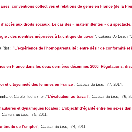
 salaires, conventions collectives et relations de genre en France (de la 
 d’accès aux droits sociaux. Le cas des « matermittentes » du spectacle
ie : des identités méprisées à la critique du travail
",
Cahiers du Lise
, n°
a Rist :
"L'expérience de l'homoparentalité : entre désir de conformité et
mes en France dans les deux dernières décennies 2000. Régulations, dis
i et citoyenneté des femmes en France
",
Cahiers du Lise
, n°7, 2014.
imha et Carole Tuchszirer :"
L’évaluateur au travail
",
Cahiers du Lise
, n°6, 2
taires et dynamiques locales : L’objectif d’égalité entre les sexes dans
,
Cahiers du Lise
, n°5, 2011.
ontinuité de l’emploi
",
Cahiers du Lise
, n°4, 2011.