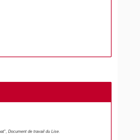
bat",
Document de travail du Lise
.