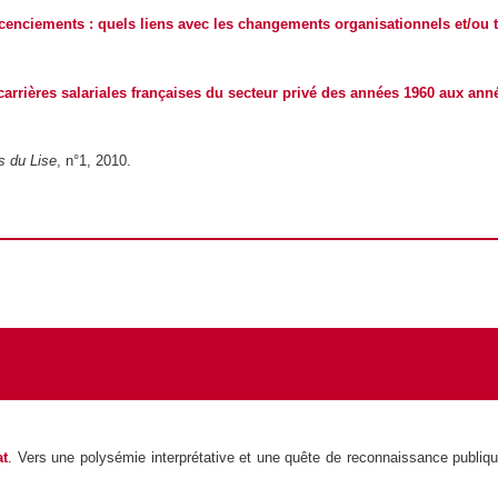
icenciements : quels liens avec les changements organisationnels et/ou 
carrières salariales françaises du secteur privé des années 1960 aux ann
s du Lise
, n°1, 2010.
at
. Vers une polysémie interprétative et une quête de reconnaissance publiqu