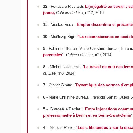
12
- Ferruccio Ricciardi,
L’(in)égalité au travail :
jours),
Cahiers du Lise
, n°12, 2016.
11
- Nicolas Roux :
Emploi discontinu et précarité
10
- Maëlezig Bigi :
"La reconnaissance en sociolog
9
- Fabienne Berton, Marie-Christine Bureau, Barbar
parentales
",
Cahiers du Lise
, n°9, 2014.
8
- Michel Lallement : "
Le travail de nuit des fem
du Lise
, n°8, 2014.
7
- Olivier Giraud :"
Dynamique des normes d'emplo
6
- Marie Christine Bureau, François Sarfati, Jules S
5
- Gwenaëlle Perrier : "
Entre injonctions communau
professionnelle à Berlin et en Seine-Saint-Denis
"
4
- Nicolas Roux : "
Les « fils tendus » sur la disc