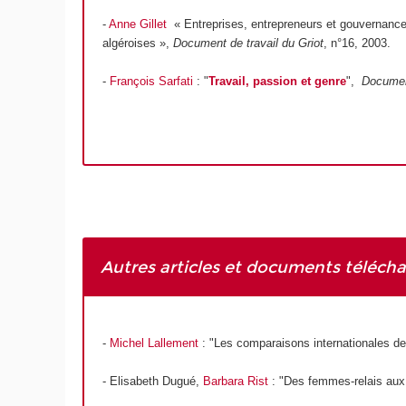
-
Anne Gillet
« Entreprises, entrepreneurs et gouvernanc
algéroises »,
Document de travail du Griot
, n°16, 2003.
-
François Sarfati
: "
T
ravail, passion et genre
",
Document
Autres articles et documents télécha
-
Michel Lallement
: "Les comparaisons internationales de
- Elisabeth Dugué,
Barbara Rist
: "Des femmes-relais aux