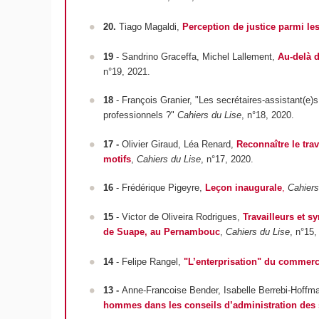
20.
Tiago Magaldi,
Perception de justice parmi les
19
- Sandrino Graceffa, Michel Lallement,
Au-delà 
n°19, 2021.
18
- François Granier, "Les secrétaires-assistant(e)s
professionnels ?"
Cahiers du Lise
, n°18, 2020.
17 -
Olivier Giraud, Léa Renard,
Reconnaître le tra
motifs
,
Cahiers du Lise
, n°17, 2020.
16
- Frédérique Pigeyre,
Leçon inaugurale
,
Cahiers
15
-
Victor de Oliveira Rodrigues,
Travailleurs et s
de Suape, au Pernambouc
,
Cahiers du Lise
, n°15,
14
-
Felipe Rangel,
"L’enterprisation" du commerc
13 -
Anne-Francoise Bender, Isabelle Berrebi-Hoffm
hommes dans les conseils d’administration des s