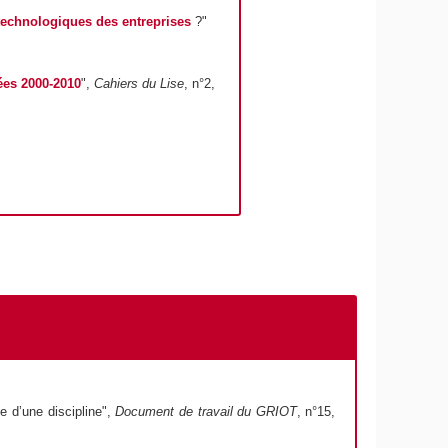
technologiques des entreprises
?"
ées 2000-201
0
",
Cahiers du Lise
, n°2,
e d’une discipline",
Document de travail du GRIOT
, n°15,