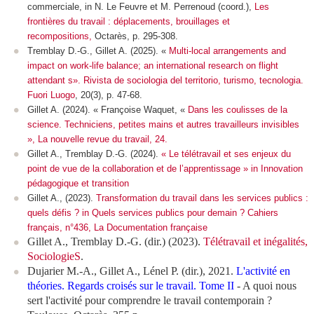
commerciale, in N. Le Feuvre et M. Perrenoud (coord.),
Les
frontières du travail : déplacements, brouillages et
recompositions,
Octarès, p. 295-308.
Tremblay D.-G., Gillet A. (2025). «
Multi-local arrangements and
impact on work-life balance; an international research on flight
attendant s». Rivista de sociologia del territorio, turismo, tecnologia.
Fuori Luogo
, 20(3), p. 47-68.
Gillet A. (2024). « Françoise Waquet, «
Dans les coulisses de la
science. Techniciens, petites mains et autres travailleurs invisibles
», La nouvelle revue du travail, 24.
Gillet A., Tremblay D.-G. (2024).
« Le télétravail et ses enjeux du
point de vue de la collaboration et de l’apprentissage » in Innovation
pédagogique et transition
Gillet A., (2023).
Transformation du travail dans les services publics :
quels défis ? in Quels services publics pour demain ?
Cahiers
français, n°436, La Documentation française
Gillet A., Tremblay D.-G. (dir.) (2023).
Télétravail et inégalités,
SociologieS
.
Dujarier M.-A., Gillet A., Lénel P. (dir.), 2021.
L'activité en
théories. Regards croisés sur le travail.
Tome II
- A quoi nous
sert l'activité pour comprendre le travail contemporain ?