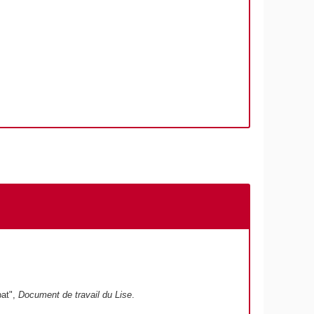
bat",
Document de travail du Lise
.