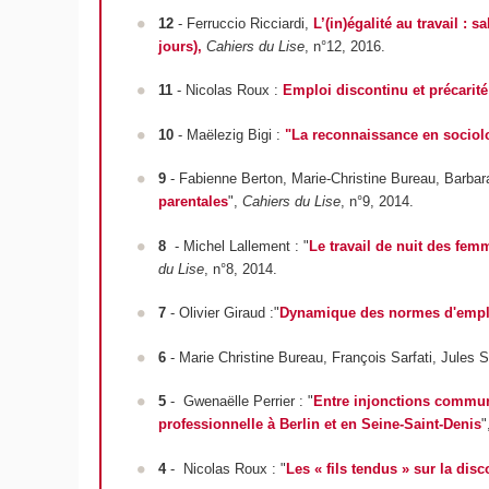
12
- Ferruccio Ricciardi,
L’(in)égalité au travail :
jours),
Cahiers du Lise
, n°12, 2016.
11
- Nicolas Roux :
Emploi discontinu et précarité
10
- Maëlezig Bigi :
"La reconnaissance en sociolog
9
- Fabienne Berton, Marie-Christine Bureau, Barbar
parentales
",
Cahiers du Lise
, n°9, 2014.
8
- Michel Lallement : "
Le travail de nuit des fem
du Lise
, n°8, 2014.
7
- Olivier Giraud :"
Dynamique des normes d'emplo
6
- Marie Christine Bureau, François Sarfati, Jules S
5
- Gwenaëlle Perrier : "
Entre injonctions communau
professionnelle à Berlin et en Seine-Saint-Denis
"
4
- Nicolas Roux : "
Les « fils tendus » sur la disc