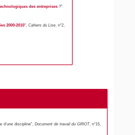
technologiques des entreprises
?"
ées 2000-201
0
",
Cahiers du Lise
, n°2,
e d’une discipline",
Document de travail du GRIOT
, n°15,