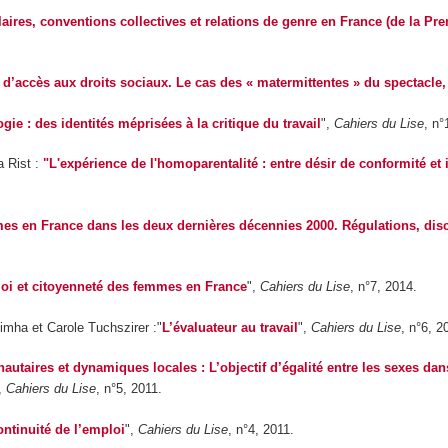
 salaires, conventions collectives et relations de genre en France (de la 
 d’accès aux droits sociaux. Le cas des « matermittentes » du spectacle
ie : des identités méprisées à la critique du travail
",
Cahiers du Lise
, n°
a Rist :
"L'expérience de l'homoparentalité : entre désir de conformité et
mes en France dans les deux dernières décennies 2000. Régulations, dis
i et citoyenneté des femmes en France
",
Cahiers du Lise
, n°7, 2014.
imha et Carole Tuchszirer :"
L’évaluateur au travail
",
Cahiers du Lise
, n°6, 2
taires et dynamiques locales : L’objectif d’égalité entre les sexes dans
,
Cahiers du Lise
, n°5, 2011.
ontinuité de l’emploi
",
Cahiers du Lise
, n°4, 2011.