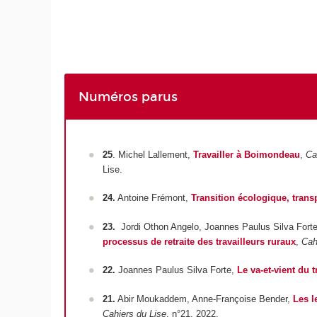
Numéros parus
25
. Michel Lallement,
Travailler à Boimondeau
,
Ca
Lise.
24.
Antoine Frémont,
Transition écologique, trans
23.
Jordi Othon Angelo, Joannes Paulus Silva Fort
processus de retraite des travailleurs ruraux
,
Cah
22.
Joannes Paulus Silva Forte,
Le va-et-vient du 
21.
Abir Moukaddem, Anne-Françoise Bender,
Les l
Cahiers du Lise
, n°21, 2022.