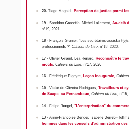
20.
Tiago Magaldi,
Perception de justice parmi les
19
- Sandrino Graceffa, Michel Lallement,
Au-delà 
n°19, 2021.
18
- François Granier, "Les secrétaires-assistant(e)s
professionnels ?"
Cahiers du Lise
, n°18, 2020.
17 -
Olivier Giraud, Léa Renard,
Reconnaître le tra
motifs
,
Cahiers du Lise
, n°17, 2020.
16
- Frédérique Pigeyre,
Leçon inaugurale
,
Cahiers
15
-
Victor de Oliveira Rodrigues,
Travailleurs et s
de Suape, au Pernambouc
,
Cahiers du Lise
, n°15,
14
-
Felipe Rangel,
"L’enterprisation" du commerc
13 -
Anne-Francoise Bender, Isabelle Berrebi-Hoffm
hommes dans les conseils d’administration des s