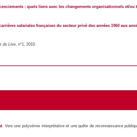
icenciements : quels liens avec les changements organisationnels et/ou 
carrières salariales françaises du secteur privé des années 1960 aux ann
s du Lise
, n°1, 2010.
at
. Vers une polysémie interprétative et une quête de reconnaissance publiqu