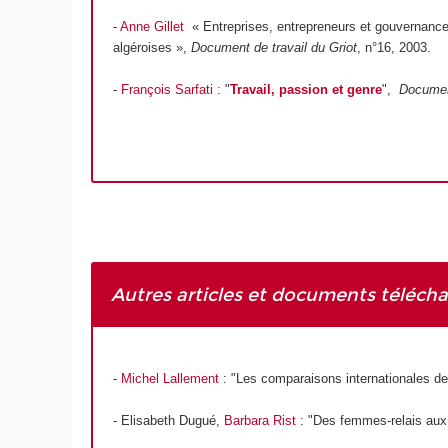
-
Anne Gillet
« Entreprises, entrepreneurs et gouvernanc
algéroises »,
Document de travail du Griot
, n°16, 2003.
-
François Sarfati
: "
T
ravail, passion et genre
",
Document
Autres articles et documents télécha
-
Michel Lallement
: "Les comparaisons internationales de
- Elisabeth Dugué,
Barbara Rist
: "Des femmes-relais aux