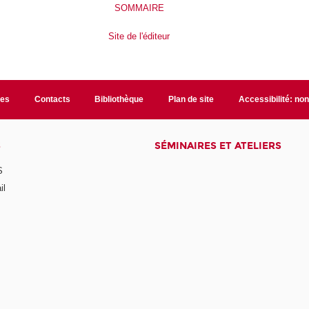
SOMMAIRE
Site de l'éditeur
les
Contacts
Bibliothèque
Plan de site
Accessibilité: no
S
SÉMINAIRES ET ATELIERS
S
il