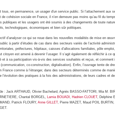
tous, en permanence, un usager d'un service public. Si l’attachement aux se
t de cohésion sociale en France, il n’en demeure pas moins qu’au fil du temps
ns publiques et les usagers ont été soumis à des changements de toute nature
ls, technologiques, économiques et bien sûr politiques.
ectif d’analyser ce qui se noue dans les nouvelles modalités de mise en œuv
public à partir d’études de cas dans des secteurs variés de l’activité administr
erritoriales, préfectures, hôpitaux, caisses d’allocations familiales, pôle empl
ut citoyen est amené à devenir l’usager. Il s’agit également de réfléchir à ce q
té et à sa participation vis-à-vis des services souhaités et reçus, et comment i
n (communication, co-construction, digitalisation). Enfin, l’ouvrage tente de dr
en France comme à l’étranger, dans des secteurs déterminés comme de maniè
l’évolution des pratiques à la fois des administrations, de leurs cadres et d
s de : Jack ARTHAUD, Olivier Bachelard, Agnès BASSO-FATTORI, Mia M. BI
ERNETIERE, Chantal BORGEL,
Lamia BOUADI
,
Hadrien CLOUET
, Delphine 
AMAND, Patrick FLOURY,
Anne GILLET
, Pierre MAZET, Maud POIL BURTIN,
AGET.