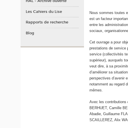
HAL - Archive ouverte
Les Cahiers du Lise
Nous sommes toutes et 
est un facteur importan
Rapports de recherche
entre les administratio
sociaux, organisationne
Blog
Cet ouvrage a pour obj
prestations de service 
service (collectivités t
supérieur), auxquels to
veut dire, à sa proximi
d’améliorer sa situatio
perspectives d’avenir 
notamment au regard de 
mêmes.
Avec les contribution
BERHUET, Camille B
Abadie, Guillaume FL
SCAILLEREZ, Alix W