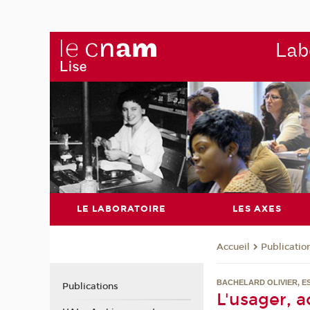
Labo
LE LABORATOIRE
LES AXES
Publicatio
Accueil
BACHELARD OLIVIER, ES
Publications
L'usager, a