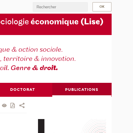
ociologie
économique
(Lise)
ique & action sociale.
, territoire & innovation.
va
il. Genre
& dro
it.
DOCTORAT
PUBLICATIONS