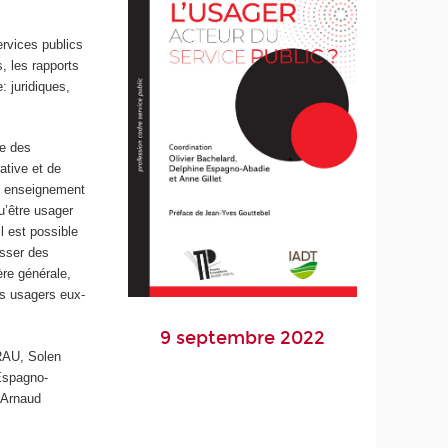
rvices publics
, les rapports
: juridiques,
re des
ative et de
oi, enseignement
u’être usager
l est possible
esser des
re générale,
es usagers eux-
9 septembre 2022
RAU, Solen
Espagno-
 Arnaud