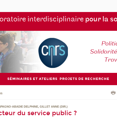
ratoire interdisciplinaire
pour la s
Polit
Solidarité
Tra
SÉMINAIRES ET ATELIERS
PROJETS DE RECHERCHE
ns
PAGNO-ABADIE DELPHINE, GILLET ANNE (DIR.)
cteur du service public ?