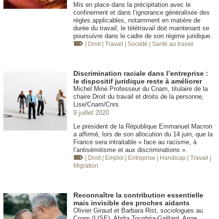
Mis en place dans la précipitation avec le
confinement et dans l’ignorance généralisée des
règles applicables, notamment en matière de
durée du travail, le télétravail doit maintenant se
poursuivre dans le cadre de son régime juridique.
| Droit
| Travail
| Société
| Santé au travail
Discrimination raciale dans l’entreprise :
le dispositif juridique reste à améliorer
Michel Miné Professeur du Cnam, titulaire de la
chaire Droit du travail et droits de la personne,
Lise/Cnam/Cnrs
9 juillet 2020
Le président de la République Emmanuel Macron
a affirmé, lors de son allocution du 14 juin, que la
France sera intraitable « face au racisme, à
l’antisémitisme et aux discriminations ».
| Droit
| Emploi
| Entreprise
| Handicap
| Travail
|
Migration
Reconnaître la contribution essentielle
mais invisible des proches aidants
Olivier Giraud et Barbara Rist, sociologues au
Cnam (LISE), Abdia Touahria-Gaillard, Anne