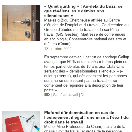
« Quiet quitting » : Au-delà du buzz, ce
que révèlent les « démissions
silencieuses »
Maëlezig Bigi, Chercheuse affiliée au Centre
d’études de l’emploi et du travail, Co-directrice du
Groupe d’études sur le travail et la santé au
travail (GIS Gestes), Maîtresse de conférences
en sociologie, Conservatoire national des arts et
métiers (Cnam)
18 octobre 2022
En septembre dernier, l’institut de sondage Gallup
avançait que 50 % des salariés à temps plein ou
temps partiel de plus de 18 ans aux États-Unis
seraient des « démissionnaires silencieux » («
quiet quitters »), qui désigneraient les personnes
qui « ne se surpassent pas au travail et se
contentent de répondre à la description de leur
poste ».
| Santé au travail
| Droit
Plafond d’indemnisation en cas de
licenciement illégal : une mise à l’écart du
droit dans le travail
Michel Miné Professeur du Cnam, titulaire de la
chaire Droit du travail et droits de la personne,