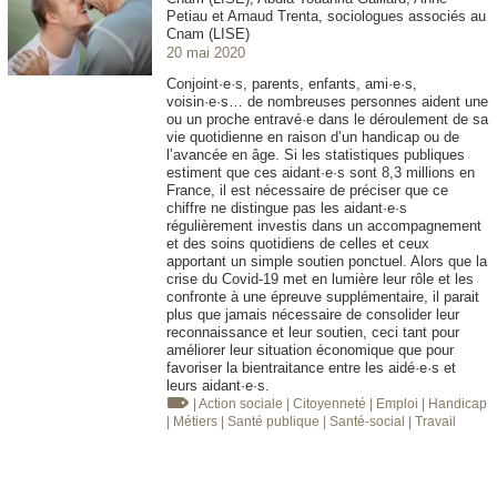
Petiau et Arnaud Trenta, sociologues associés au
Cnam (LISE)
20 mai 2020
Conjoint·e·s, parents, enfants, ami·e·s,
voisin·e·s… de nombreuses personnes aident une
ou un proche entravé·e dans le déroulement de sa
vie quotidienne en raison d’un handicap ou de
l’avancée en âge. Si les statistiques publiques
estiment que ces aidant·e·s sont 8,3 millions en
France, il est nécessaire de préciser que ce
chiffre ne distingue pas les aidant·e·s
régulièrement investis dans un accompagnement
et des soins quotidiens de celles et ceux
apportant un simple soutien ponctuel. Alors que la
crise du Covid-19 met en lumière leur rôle et les
confronte à une épreuve supplémentaire, il parait
plus que jamais nécessaire de consolider leur
reconnaissance et leur soutien, ceci tant pour
améliorer leur situation économique que pour
favoriser la bientraitance entre les aidé·e·s et
leurs aidant·e·s.
| Action sociale
| Citoyenneté
| Emploi
| Handicap
| Métiers
| Santé publique
| Santé-social
| Travail