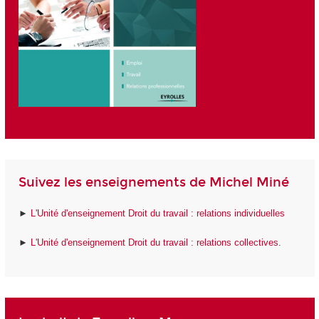
Suivez les enseignements de Michel Miné
►
L'Unité d'enseignement Droit du travail : relations individuelles
►
L'Unité d'enseignement Droit du travail : relations collectives
.