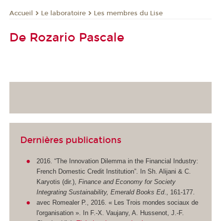
Le laboratoire
Les membres du Lise
Accueil
De Rozario Pascale
Dernières publications
2016. “The Innovation Dilemma in the Financial Industry:
French Domestic Credit Institution”. In Sh. Alijani & C.
Karyotis (dir.),
Finance and Economy for Society
Integrating Sustainability, Emerald Books Ed
., 161-177.
avec Romealer P., 2016. « Les Trois mondes sociaux de
l'organisation ». In F.-X. Vaujany, A. Hussenot, J.-F.