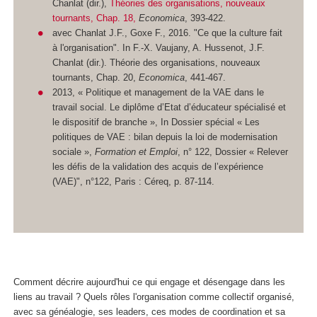
Chanlat (dir.),
Théories des organisations, nouveaux
tournants, Chap. 18,
Economica
, 393-422.
avec Chanlat J.F., Goxe F., 2016. "Ce que la culture fait
à l'organisation". In F.-X. Vaujany, A. Hussenot, J.F.
Chanlat (dir.). Théorie des organisations, nouveaux
tournants, Chap. 20,
Economica
, 441-467.
2013, « Politique et management de la VAE dans le
travail social. Le diplôme d’Etat d’éducateur spécialisé et
le dispositif de branche », In Dossier spécial « Les
politiques de VAE : bilan depuis la loi de modernisation
sociale »,
Formation et Emploi
, n° 122, Dossier « Relever
les défis de la validation des acquis de l’expérience
(VAE)", n°122, Paris : Céreq, p. 87-114.
Comment décrire aujourd'hui ce qui engage et désengage dans les
liens au travail ? Quels rôles l'organisation comme collectif organisé,
avec sa généalogie, ses leaders, ces modes de coordination et sa