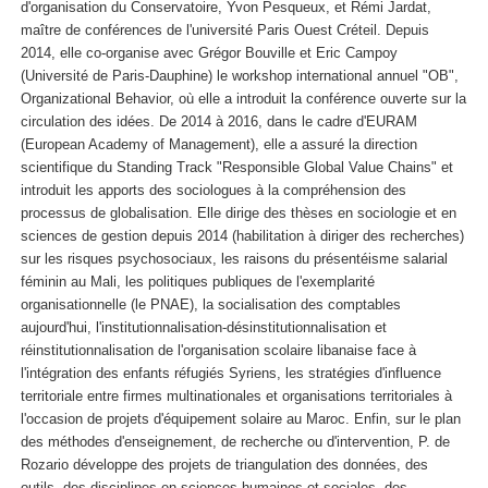
d'organisation du Conservatoire, Yvon Pesqueux, et Rémi Jardat,
maître de conférences de l'université Paris Ouest Créteil. Depuis
2014, elle co-organise avec Grégor Bouville et Eric Campoy
(Université de Paris-Dauphine) le workshop international annuel "OB",
Organizational Behavior, où elle a introduit la conférence ouverte sur la
circulation des idées. De 2014 à 2016, dans le cadre d'EURAM
(European Academy of Management), elle a assuré la direction
scientifique du Standing Track "Responsible Global Value Chains" et
introduit les apports des sociologues à la compréhension des
processus de globalisation. Elle dirige des thèses en sociologie et en
sciences de gestion depuis 2014 (habilitation à diriger des recherches)
sur les risques psychosociaux, les raisons du présentéisme salarial
féminin au Mali, les politiques publiques de l'exemplarité
organisationnelle (le PNAE), la socialisation des comptables
aujourd'hui, l'institutionnalisation-désinstitutionnalisation et
réinstitutionnalisation de l'organisation scolaire libanaise face à
l'intégration des enfants réfugiés Syriens, les stratégies d'influence
territoriale entre firmes multinationales et organisations territoriales à
l'occasion de projets d'équipement solaire au Maroc. Enfin, sur le plan
des méthodes d'enseignement, de recherche ou d'intervention, P. de
Rozario développe des projets de triangulation des données, des
outils, des disciplines en sciences humaines et sociales, des