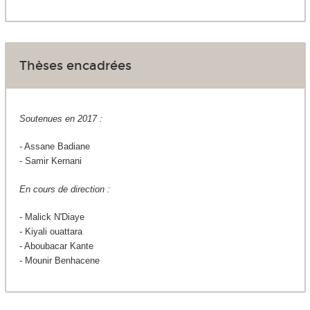
Thèses encadrées
Soutenues en 2017 :
- Assane Badiane
- Samir Kernani
En cours de direction :
- Malick N'Diaye
- Kiyali ouattara
- Aboubacar Kante
- Mounir Benhacene