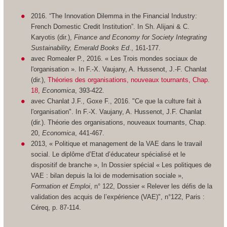
2016. “The Innovation Dilemma in the Financial Industry:
French Domestic Credit Institution”. In Sh. Alijani & C.
Karyotis (dir.),
Finance and Economy for Society Integrating
Sustainability, Emerald Books Ed
., 161-177.
avec Romealer P., 2016. « Les Trois mondes sociaux de
l'organisation ». In F.-X. Vaujany, A. Hussenot, J.-F. Chanlat
(dir.),
Théories des organisations, nouveaux tournants, Chap.
18,
Economica
, 393-422.
avec Chanlat J.F., Goxe F., 2016. "Ce que la culture fait à
l'organisation". In F.-X. Vaujany, A. Hussenot, J.F. Chanlat
(dir.). Théorie des organisations, nouveaux tournants, Chap.
20,
Economica
, 441-467.
2013, « Politique et management de la VAE dans le travail
social. Le diplôme d’Etat d’éducateur spécialisé et le
dispositif de branche », In Dossier spécial « Les politiques de
VAE : bilan depuis la loi de modernisation sociale »,
Formation et Emploi
, n° 122, Dossier « Relever les défis de la
validation des acquis de l’expérience (VAE)", n°122, Paris :
Céreq, p. 87-114.