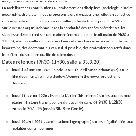
imaginaires ou encore l’évolution sociale.
En mobilisant des contributions au croisement des disciplines (sociologie, histoire,
géographie, droit, etc.), nous proposons alors d’engager une réflexion collective
sur ces questions afin d’ouvrir de nouvelles pistes de travail pour l’axe G2D.
Sur le versant organisationnel, dans la continuité des années précedentes, les
séances se dérouleront sur une matinée (normalement le jeudi matin de 9h30 à
11h30), elles accueilleront des chercheurs et chercheuses externes ou internes au
laboratoire, des doctorant-e-s et aussi, si possible, des professionnels actifs dans
les métiers du social en qualité de « témoins ».
Dates retenues (9h30-11h30, salle à 33.3.20)
Jeudi 4 décembre
: 2025 Marie-José Ruiz (civilisation britannique) sur le
film-documentaire
In the shadow. Women in the move
(projection et
discussion)
Jeudi 19 février 2026 :
Manuela Martini (historienne) sur les sources pour
de 9h30 à 12h30
étudier l’histoire transnationale du travail de
care
,
en
salle 30-1. 25 (accès 30- Site Conté)
.
Jeudi 16 avril 2026 :
Camille Schmoll (géographe) sur les inégalités liées aux
mobilités contemporaines