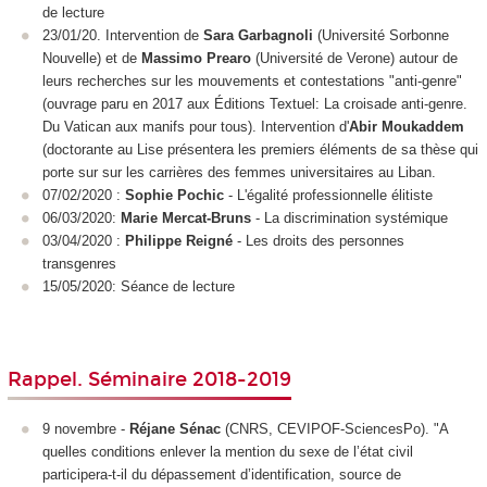
de lecture
23/01/20. Intervention de
Sara Garbagnoli
(Université Sorbonne
Nouvelle) et de
Massimo Prearo
(Université de Verone) autour de
leurs recherches sur les mouvements et contestations "anti-genre"
(ouvrage paru en 2017 aux Éditions Textuel: La croisade anti-genre.
Du Vatican aux manifs pour tous). Intervention d'
Abir Moukaddem
(doctorante au Lise présentera les premiers éléments de sa thèse qui
porte sur sur les carrières des femmes universitaires au Liban.
07/02/2020 :
Sophie Pochic
- L'égalité professionnelle élitiste
06/03/2020:
Marie Mercat-Bruns
- La discrimination systémique
03/04/2020 :
Philippe Reigné
- Les droits des personnes
transgenres
15/05/2020: Séance de lecture
Rappel. Séminaire 2018-2019
9 novembre -
Réjane Sénac
(CNRS, CEVIPOF-SciencesPo). "A
quelles conditions enlever la mention du sexe de l’état civil
participera-t-il du dépassement d’identification, source de