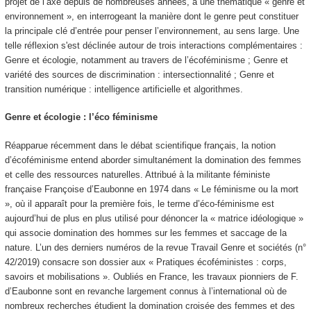
projet de l’axe depuis de nombreuses années, à une thématique « genre et
environnement », en interrogeant la manière dont le genre peut constituer
la principale clé d’entrée pour penser l’environnement, au sens large. Une
telle réflexion s'est déclinée autour de trois interactions complémentaires :
Genre et écologie, notamment au travers de l’écoféminisme ; Genre et
variété des sources de discrimination : intersectionnalité ; Genre et
transition numérique : intelligence artificielle et algorithmes.
Genre et écologie : l’éco féminisme
Réapparue récemment dans le débat scientifique français, la notion
d’écoféminisme entend aborder simultanément la domination des femmes
et celle des ressources naturelles. Attribué à la militante féministe
française Françoise d’Eaubonne en 1974 dans « Le féminisme ou la mort
», où il apparaît pour la première fois, le terme d’éco-féminisme est
aujourd’hui de plus en plus utilisé pour dénoncer la « matrice idéologique »
qui associe domination des hommes sur les femmes et saccage de la
nature. L’un des derniers numéros de la revue Travail Genre et sociétés (n°
42/2019) consacre son dossier aux « Pratiques écoféministes : corps,
savoirs et mobilisations ». Oubliés en France, les travaux pionniers de F.
d’Eaubonne sont en revanche largement connus à l’international où de
nombreux recherches étudient la domination croisée des femmes et des