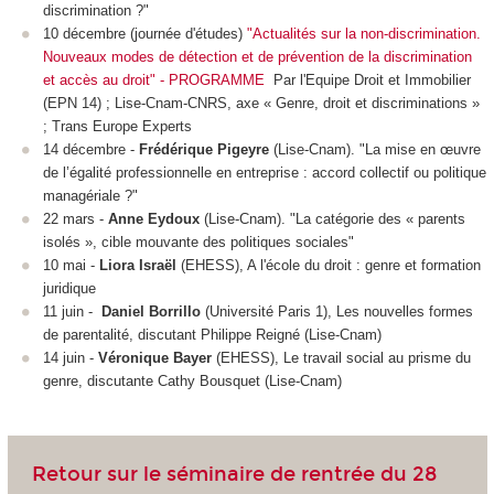
discrimination ?"
10 décembre (journée d'études)
"Actualités sur la non-discrimination.
Nouveaux modes de détection et de prévention de la discrimination
et accès au droit" - PROGRAMME
Par l'Equipe Droit et Immobilier
(EPN 14) ; Lise-Cnam-CNRS, axe « Genre, droit et discriminations »
; Trans Europe Experts
14 décembre -
Frédérique Pigeyre
(Lise-Cnam). "La mise en œuvre
de l’égalité professionnelle en entreprise : accord collectif ou politique
managériale ?"
22 mars -
Anne Eydoux
(Lise-Cnam). "La catégorie des « parents
isolés », cible mouvante des politiques sociales"
10 mai -
Liora Israël
(EHESS), A l'école du droit : genre et formation
juridique
11 juin -
Daniel Borrillo
(Université Paris 1), Les nouvelles formes
de parentalité, discutant Philippe Reigné (Lise-Cnam)
14 juin -
Véronique Bayer
(EHESS), Le travail social au prisme du
genre, discutante Cathy Bousquet (Lise-Cnam)
Retour sur le séminaire de rentrée du 28