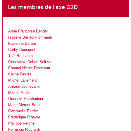
Les membres de l'axe G2D
Anne Françoise Bender
Isabelle Berrebi-Hoffmann
Fabienne Berton
Cathy Bousquet
Yaël Brinbaum
Genevieve Dahan-Seltzer
Chantal Nicole-Drancourt
Céline Fèvres
Michel Lallement
Arnaud Lechevalier
Michel Miné
Guénolé Marchadour
Marie Mercat-Bruns
Gwenaëlle Perrier
Frédérique Pigeyre
Philippe Reigné
Ferruccio Ricciardi