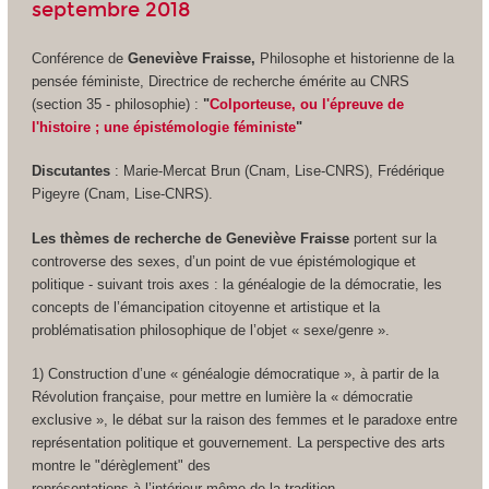
septembre 2018
Conférence de
Geneviève Fraisse,
Philosophe et historienne de la
pensée féministe, Directrice de recherche émérite au CNRS
(section 35 - philosophie) :
"
Colporteuse, ou l'épreuve de
l'histoire ; une épistémologie féministe
"
Discutantes
: Marie-Mercat Brun (Cnam, Lise-CNRS), Frédérique
Pigeyre (Cnam, Lise-CNRS).
Les thèmes de recherche de Geneviève Fraisse
portent sur la
controverse des sexes, d’un point de vue épistémologique et
politique - suivant trois axes : la généalogie de la démocratie, les
concepts de l’émancipation citoyenne et artistique et la
problématisation philosophique de l’objet « sexe/genre ».
1) Construction d’une « généalogie démocratique », à partir de la
Révolution française, pour mettre en lumière la « démocratie
exclusive », le débat sur la raison des femmes et le paradoxe entre
représentation politique et gouvernement. La perspective des arts
montre le "dérèglement" des
représentations à l’intérieur même de la tradition.