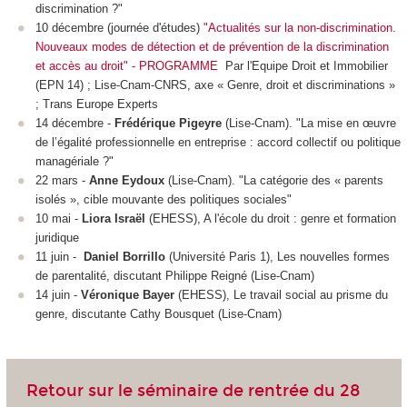
discrimination ?"
10 décembre (journée d'études)
"Actualités sur la non-discrimination.
Nouveaux modes de détection et de prévention de la discrimination
et accès au droit" - PROGRAMME
Par l'Equipe Droit et Immobilier
(EPN 14) ; Lise-Cnam-CNRS, axe « Genre, droit et discriminations »
; Trans Europe Experts
14 décembre -
Frédérique Pigeyre
(Lise-Cnam). "La mise en œuvre
de l’égalité professionnelle en entreprise : accord collectif ou politique
managériale ?"
22 mars -
Anne Eydoux
(Lise-Cnam). "La catégorie des « parents
isolés », cible mouvante des politiques sociales"
10 mai -
Liora Israël
(EHESS), A l'école du droit : genre et formation
juridique
11 juin -
Daniel Borrillo
(Université Paris 1), Les nouvelles formes
de parentalité, discutant Philippe Reigné (Lise-Cnam)
14 juin -
Véronique Bayer
(EHESS), Le travail social au prisme du
genre, discutante Cathy Bousquet (Lise-Cnam)
Retour sur le séminaire de rentrée du 28