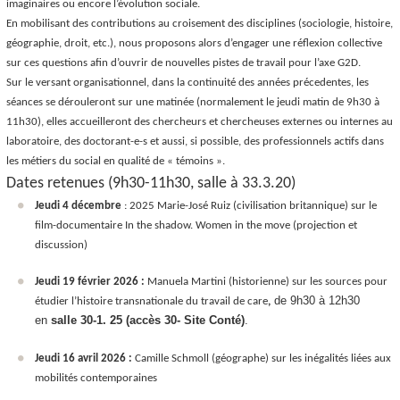
imaginaires ou encore l’évolution sociale.
En mobilisant des contributions au croisement des disciplines (sociologie, histoire,
géographie, droit, etc.), nous proposons alors d’engager une réflexion collective
sur ces questions afin d’ouvrir de nouvelles pistes de travail pour l’axe G2D.
Sur le versant organisationnel, dans la continuité des années précedentes, les
séances se dérouleront sur une matinée (normalement le jeudi matin de 9h30 à
11h30), elles accueilleront des chercheurs et chercheuses externes ou internes au
laboratoire, des doctorant-e-s et aussi, si possible, des professionnels actifs dans
les métiers du social en qualité de « témoins ».
Dates retenues (9h30-11h30, salle à 33.3.20)
Jeudi 4 décembre
: 2025 Marie-José Ruiz (civilisation britannique) sur le
film-documentaire
In the shadow. Women in the move
(projection et
discussion)
Jeudi 19 février 2026 :
Manuela Martini (historienne) sur les sources pour
de 9h30 à 12h30
étudier l’histoire transnationale du travail de
care
,
en
salle 30-1. 25 (accès 30- Site Conté)
.
Jeudi 16 avril 2026 :
Camille Schmoll (géographe) sur les inégalités liées aux
mobilités contemporaines