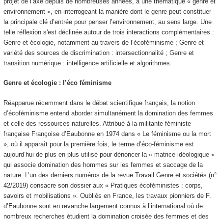
projet de l’axe depuis de nombreuses années, à une thématique « genre et
environnement », en interrogeant la manière dont le genre peut constituer
la principale clé d’entrée pour penser l’environnement, au sens large. Une
telle réflexion s'est déclinée autour de trois interactions complémentaires :
Genre et écologie, notamment au travers de l’écoféminisme ; Genre et
variété des sources de discrimination : intersectionnalité ; Genre et
transition numérique : intelligence artificielle et algorithmes.
Genre et écologie : l’éco féminisme
Réapparue récemment dans le débat scientifique français, la notion
d’écoféminisme entend aborder simultanément la domination des femmes
et celle des ressources naturelles. Attribué à la militante féministe
française Françoise d’Eaubonne en 1974 dans « Le féminisme ou la mort
», où il apparaît pour la première fois, le terme d’éco-féminisme est
aujourd’hui de plus en plus utilisé pour dénoncer la « matrice idéologique »
qui associe domination des hommes sur les femmes et saccage de la
nature. L’un des derniers numéros de la revue Travail Genre et sociétés (n°
42/2019) consacre son dossier aux « Pratiques écoféministes : corps,
savoirs et mobilisations ». Oubliés en France, les travaux pionniers de F.
d’Eaubonne sont en revanche largement connus à l’international où de
nombreux recherches étudient la domination croisée des femmes et des