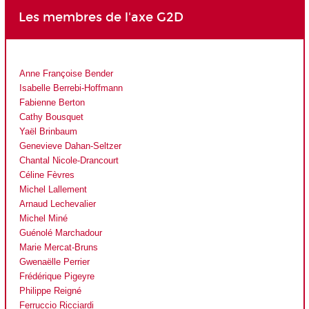
Les membres de l'axe G2D
Anne Françoise Bender
Isabelle Berrebi-Hoffmann
Fabienne Berton
Cathy Bousquet
Yaël Brinbaum
Genevieve Dahan-Seltzer
Chantal Nicole-Drancourt
Céline Fèvres
Michel Lallement
Arnaud Lechevalier
Michel Miné
Guénolé Marchadour
Marie Mercat-Bruns
Gwenaëlle Perrier
Frédérique Pigeyre
Philippe Reigné
Ferruccio Ricciardi