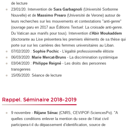
de lecture
23/01/20. Intervention de
Sara Garbagnoli
(Université Sorbonne
Nouvelle) et de
Massimo Prearo
(Université de Verone) autour de
leurs recherches sur les mouvements et contestations "anti-genre"
(ouvrage paru en 2017 aux Éditions Textuel: La croisade anti-genre.
Du Vatican aux manifs pour tous). Intervention d'
Abir Moukaddem
(doctorante au Lise présentera les premiers éléments de sa thèse qui
porte sur sur les carrières des femmes universitaires au Liban.
07/02/2020 :
Sophie Pochic
- L'égalité professionnelle élitiste
06/03/2020:
Marie Mercat-Bruns
- La discrimination systémique
03/04/2020 :
Philippe Reigné
- Les droits des personnes
transgenres
15/05/2020: Séance de lecture
Rappel. Séminaire 2018-2019
9 novembre -
Réjane Sénac
(CNRS, CEVIPOF-SciencesPo). "A
quelles conditions enlever la mention du sexe de l’état civil
participera-t-il du dépassement d’identification, source de