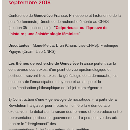
septembre 2018
Conférence de
Geneviève Fraisse,
Philosophe et historienne de la
pensée féministe, Directrice de recherche émérite au CNRS
(section 35 - philosophie) :
"
Colporteuse, ou l'épreuve de
l'histoire ; une épistémologie féministe
"
Discutantes
: Marie-Mercat Brun (Cnam, Lise-CNRS), Frédérique
Pigeyre (Cnam, Lise-CNRS).
Les thèmes de recherche de Geneviève Fraisse
portent sur la
controverse des sexes, d’un point de vue épistémologique et
politique - suivant trois axes : la généalogie de la démocratie, les
concepts de l’émancipation citoyenne et artistique et la
problématisation philosophique de l’objet « sexe/genre ».
1) Construction d’une « généalogie démocratique », à partir de la
Révolution française, pour mettre en lumière la « démocratie
exclusive », le débat sur la raison des femmes et le paradoxe entre
représentation politique et gouvernement. La perspective des arts
montre le "dérèglement" des
représentations à l’intérieur même de la tradition.