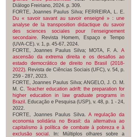
Diálogo Freiriano, 2024. p. 309.
FORTE, Joannes Paulus Silva; FERREIRA, L. E.
Du « savoir savant au savoir enseigné » : une
analyse de la transposition didactique du savoir
des sciences sociales pour l'enseignement
secondaire
.
Revista Homem, Espaço e Tempo
(UVA-CE)
. v. 1, p. 45-67, 2024.
FORTE, Joannes Paulus Silva; MOTA, F. A.
A
ascensão da extrema direita e os desafios ao
estado democrático de direito no Brasil (2018-
2022)
.
Revista de Ciências Sociais
(UFC)
, v. 54, p.
259 - 287, 2023.
FORTE, Joannes Paulus Silva; ANGELO, J. O. M.
M. C.
Teacher education adrift: the preparation for
higher education in law graduate programs in
Brazil
.
Educação e Pesquisa (USP)
, v. 48, p. 1 - 24,
2022.
FORTE, Joannes Paulus Silva.
A regulação da
economia solidária no Brasil: da alternativa ao
capitalismo à política de combate à pobreza e à
exclusão social
. In: Múltiplos olhares sobre a