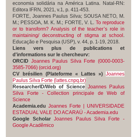
economia solidária na América Latina. Natal-RN:
Editora IFRN, 2021, v.1, p. 411-453.
FORTE, Joannes Paulus Silva; SOUSA NETO, M.
M.; PESSOA, M. K. M.; FORTE, V. L.
To reproduce
or to transform? Analysis of the teacher’s role in
maintaining/ deconstructing of stigma at school
.
Educação e Pesquisa (USP)
, v. 44, p. 1-19, 2018.
Liens vers plus de publications et
d'informations sur le chercheurv:
ORCID
Joannes Paulus Silva Forte (0000-0003-
3585-7066) (orcid.org)
CV brésilien (Plateforme « Lattes »)
Joannes
Paulus Silva Forte (lattes.cnpq.br)
ResearcherID/Web of Science
Joannes Paulus
Silva Forte - Collection principale de Web of
Science
Academia.edu
Joannes Forte | UNIVERSIDADE
ESTADUAL VALE DO ACARAÚ - Academia.edu
Google Scholar
Joannes Paulus Silva Forte -
Google Ac
adêmico