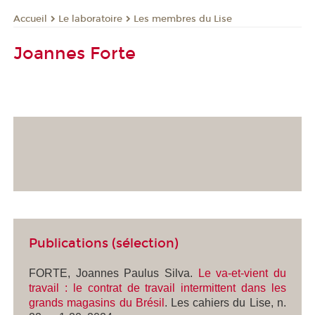
Le laboratoire
Les membres du Lise
Accueil
Joannes Forte
Publications (sélection)
FORTE, Joannes Paulus Silva.
Le va-et-vient du
travail : le contrat de travail intermittent dans les
grands magasins du Brésil
.
Les cahiers du Lise
, n.