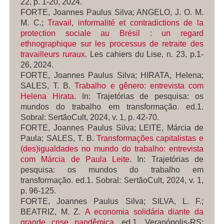
22, p. 1-20, 2024.
FORTE, Joannes Paulus Silva; ANGELO, J. O. M.
M. C.;
Travail, informalité et contradictions de la
protection sociale au Brésil : un regard
ethnographique sur les processus de retraite des
travailleurs ruraux
.
Les cahiers du Lise
, n. 23, p.1-
26, 2024.
FORTE, Joannes Paulus Silva; HIRATA, Helena;
SALES, T. B.
Trabalho e gênero: entrevista com
Helena Hirata
. In:
Trajetórias de pesquisa: os
mundos do trabalho em transformação
. ed.1.
Sobral: SertãoCult, 2024, v. 1, p. 42-70.
FORTE, Joannes Paulus Silva; LEITE, Márcia de
Paula; SALES, T. B.
Transformações capitalistas e
(des)igualdades no mundo do trabalho: entrevista
com Márcia de Paula Leite
. In:
Trajetórias de
pesquisa: os mundos do trabalho em
transformação
. ed.1. Sobral: SertãoCult, 2024, v. 1,
p. 96-125.
FORTE, Joannes Paulus Silva; SILVA, L. F.;
BEATRIZ, M. Z.
A economia solidária diante da
grande crise pandêmica
. ed.1. Veranópolis-RS: