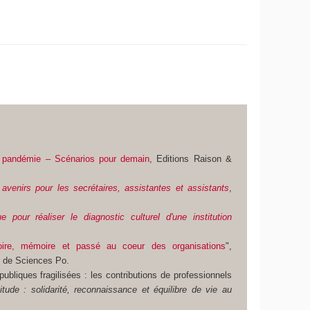
la pandémie – Scénarios pour demain
, Editions Raison &
avenirs pour les secrétaires, assistantes et assistants
,
e pour réaliser le diagnostic culturel d'une institution
oire, mémoire et passé au coeur des organisations
",
s de Sciences Po.
publiques fragilisées : les contributions de professionnels
titude : solidarité, reconnaissance et équilibre de vie au