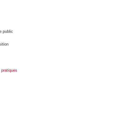
e public
ition
 pratiques