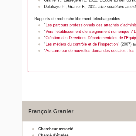
Granier F., Labrégère R., 2012.
L’Ecole au défi du n
Delahaye H., Granier F., 2011.
Etre secrétaire-assist
Rapports de recherche librement téléchargeables :
"
Les parcours professionnels des attachés d’adminis
"
Vers l’établissement d’enseignement numérique ? E
"
Création des Directions Départementales de l’Equi
"
Les métiers du contrôle et de l’inspection
" (2007) 
"
Au carrefour de nouvelles demandes sociales : les 
François Granier
Chercheur associé
Chargé d'études