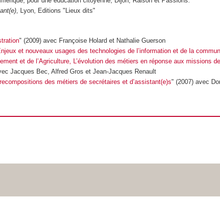
umérique, pour une éducation citoyenne
, Dijon, Raison et Passions.
ant(e)
, Lyon, Editions "Lieux dits"
tration
" (2009) avec Françoise Holard et Nathalie Guerson
njeux et nouveaux usages des technologies de l’information et de la commun
pement et de l’Agriculture, L’évolution des métiers en réponse aux missions
avec Jacques Bec, Alfred Gros et Jean-Jacques Renault
recompositions des métiers de secrétaires et d’assistant(e)s
" (2007) avec Do