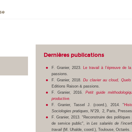
se
Dernières publications
F. Granier, 2023.
Le travail à l’épreuve de 
passions.
F. Granier, 2018.
Du clavier au cloud, Quels 
Editions Raison & passions.
F. Granier, 2016.
Petit guide méthodologiqu
productive
.
F. Granier, Tassel J. (coord.), 2014. "
Hist
Sociologies pratiques
, N°29, 2, Paris, Presse
F. Granier, 2013. "Reconstruire des politiques 
de service public", in
Les salariés de l’incer
travail
(M. Uhalde, coord.), Toulouse, Octarès.