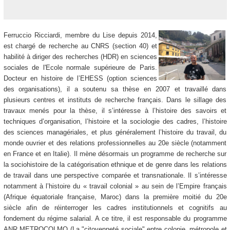
Ferruccio Ricciardi, membre du Lise depuis 2014,
est chargé de recherche au CNRS (section 40) et
habilité à diriger des recherches (HDR) en sciences
sociales de l'Ecole normale supérieure de Paris.
Docteur en histoire de l’EHESS (option sciences
des organisations), il a soutenu sa thèse en 2007 et travaillé dans
plusieurs centres et instituts de recherche français. Dans le sillage des
travaux menés pour la thèse, il s’intéresse à l’histoire des savoirs et
techniques d’organisation, l’histoire et la sociologie des cadres, l’histoire
des sciences managériales, et plus généralement l’histoire du travail, du
monde ouvrier et des relations professionnelles au 20e siècle (notamment
en France et en Italie). Il mène désormais un programme de recherche sur
la sociohistoire de la catégorisation ethnique et de genre dans les relations
de travail dans une perspective comparée et transnationale. Il s’intéresse
notamment à l’histoire du « travail colonial » au sein de l’Empire français
(Afrique équatoriale française, Maroc) dans la première moitié du 20e
siècle afin de réinterroger les cadres institutionnels et cognitifs au
fondement du régime salarial. A ce titre, il est responsable du programme
ANR METROCOLMO (La "citoyenneté sociale" entre colonie, métropole et