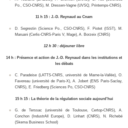
Po., CSO-CNRS), M. Dressen-Vagne (UVSQ, Printemps-CNRS).
11 h 15 : J.-D. Reynaud au Cnam
D. Segrestin (Science Po., CSO-CNRS), F. Piotet (ISST), M.
Maruani (Cerlis-CNRS-Paris V, Mage), A. Borzeix (CNRS)
12 h 30 : déjeuner libre
14 h : Présence et action de J.-D. Reynaud dans les institutions et
les débats
C. Paradeise (LATTS-CNRS, université de Marne-la-Vallée), O.
Favereau (université de Paris-X), A. Jobert (ENS Paris-Saclay,
CNRS), E. Friedberg (Sciences Po, CSO-CNRS)
15 h 15 : La théorie de la régulation sociale aujourd’hui
G. de Terssac (université de Toulouse, Certop-CNRS), A.
Conchon (IndustrAll Europe), D. Linhart (CNRS), N. Richebé
(Skema Business School)