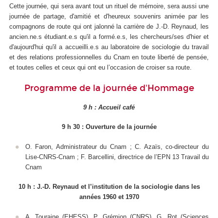
Cette journée, qui sera avant tout un rituel de mémoire, sera aussi une
journée de partage, d'amitié et d'heureux souvenirs animée par les
compagnons de route qui ont jalonné la carrière de J.-D. Reynaud, les
ancien.ne.s étudiant.e.s qu'il a formé.e.s, les chercheurs/ses d'hier et
d'aujourd'hui qu'il a accueilli.e.s au laboratoire de sociologie du travail
et des relations professionnelles du Cnam en toute liberté de pensée,
et toutes celles et ceux qui ont eu l’occasion de croiser sa route.
Programme de la journée d'Hommage
9 h : Accueil café
9 h 30 : Ouverture de la journée
O. Faron, Administrateur du Cnam ; C. Azaïs, co-directeur du
Lise-CNRS-Cnam ; F. Barcellini, directrice de l’EPN 13 Travail du
Cnam
10 h : J.-D. Reynaud et l’institution de la sociologie dans les
années 1960 et 1970
A. Touraine (EHESS), P. Grémion (CNRS), G. Rot (Sciences