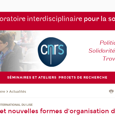
ratoire interdisciplinaire
pour la s
Polit
Solidarité
Tra
SÉMINAIRES ET ATELIERS
PROJETS DE RECHERCHE
oire
Actualités
NTERNATIONAL DU LISE
 et nouvelles formes d'organisation 