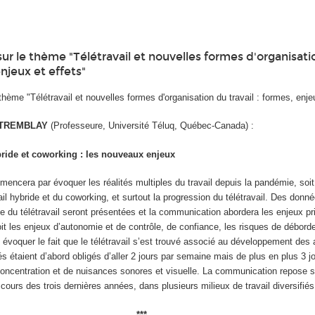
ur le thème "Télétravail et nouvelles formes d'organisati
enjeux et effets"
thème "Télétravail et nouvelles formes d'organisation du travail : formes, enje
e TREMBLAY
(Professeure, Université Téluq, Québec-Canada) :
ybride et coworking : les nouveaux enjeux
ncera par évoquer les réalités multiples du travail depuis la pandémie, soit
l hybride et du coworking, et surtout la progression du télétravail. Des donn
ve du télétravail seront présentées et la communication abordera les enjeux pr
it les enjeux d’autonomie et de contrôle, de confiance, les risques de débord
 évoquer le fait que le télétravail s’est trouvé associé au développement des 
iés étaient d’abord obligés d’aller 2 jours par semaine mais de plus en plus 3 j
oncentration et de nuisances sonores et visuelle. La communication repose 
urs des trois dernières années, dans plusieurs milieux de travail diversifiés
***