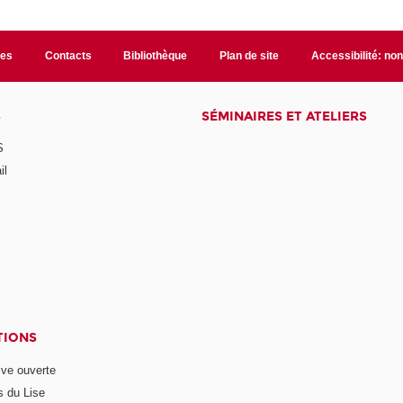
les
Contacts
Bibliothèque
Plan de site
Accessibilité: no
S
SÉMINAIRES ET ATELIERS
S
il
TIONS
ive ouverte
s du Lise