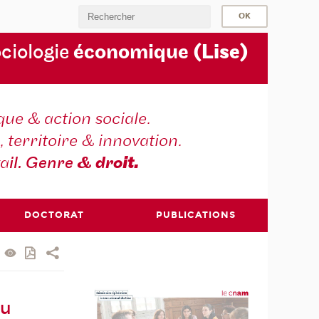
ociologie
économique
(Lise)
ique & action sociale.
, territoire & innovation.
va
il. Genre
& dro
it.
DOCTORAT
PUBLICATIONS
du