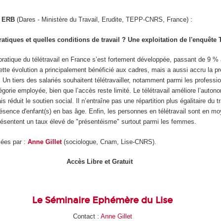
e ERB
(Dares - Ministère du Travail, Erudite, TEPP-CNRS, France) :
pratiques et quelles conditions de travail ? Une exploitation de l'enquête 
 pratique du télétravail en France s’est fortement développée, passant de 9 
ette évolution a principalement bénéficié aux cadres, mais a aussi accru la p
 Un tiers des salariés souhaitent télétravailler, notamment parmi les professi
égorie employée, bien que l’accès reste limité. Le télétravail améliore l’autono
ais réduit le soutien social. Il n’entraîne pas une répartition plus égalitaire du tr
ésence d'enfant(s) en bas âge. Enfin, les personnes en télétravail sont en m
résentent un taux élevé de "présentéisme" surtout parmi les femmes.
ées par :
Anne Gillet
(sociologue, Cnam, Lise-CNRS).
Accès Libre et Gratuit
Le Séminaire Ephémère du Lise
Contact :
Anne Gillet