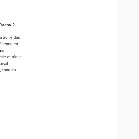
Tracov 2
% à 26 % des
résence en
ons
mie et réduit
avail
oyenne en