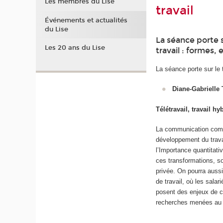
Les membres du Lise
travail
Événements et actualités
du Lise
La séance porte s
Les 20 ans du Lise
travail : formes, 
La séance porte sur le 
Diane-Gabriell
Télétravail, travail h
La communication comme
développement du travai
l’Importance quantitati
ces transformations, so
privée. On pourra aussi
de travail, où les salar
posent des enjeux de c
recherches menées au co