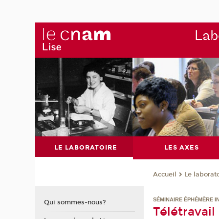
Labo
LE LABORATOIRE
LES AXES
Le laborat
Accueil
SÉMINAIRE ÉPHÉMÈRE I
Qui sommes-nous?
Télétravail