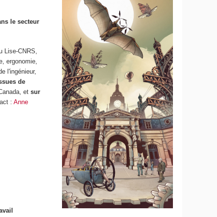
ans le secteur
u Lise-CNRS,
ie, ergonomie,
e l'ingénieur,
ssues de
 Canada, et
sur
act :
Anne
avail