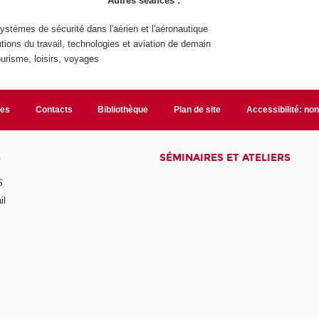
Autres séances :
stèmes de sécurité dans l'aérien et l'aéronautique
tions du travail, technologies et aviation de demain
ourisme, loisirs, voyages
les
Contacts
Bibliothèque
Plan de site
Accessibilité: no
S
SÉMINAIRES ET ATELIERS
S
il