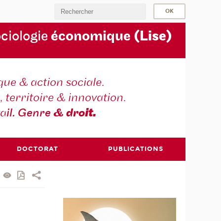
ociologie
économique
(Lise)
ique & action sociale.
, territoire & innovation.
va
il. Genre
& dro
it.
DOCTORAT
PUBLICATIONS