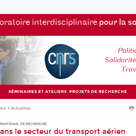
ratoire interdisciplinaire
pour la s
Polit
Solidarité
Tra
SÉMINAIRES ET ATELIERS
PROJETS DE RECHERCHE
oire
Actualités
TERNATIONAL DE RECHERCHE
dans le secteur du transport aérien