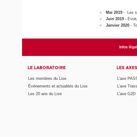
Mai 2019
- Les sy
Juin 2019 -
Evolu
Janvier 2020
- T
Infos léga
LE LABORATOIRE
LES AXE
Les membres du Lise
L'axe PAS
Événements et actualités du Lise
L'axe Trava
Les 20 ans du Lise
L'axe G2D