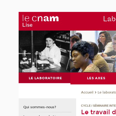
Labo
LE LABORATOIRE
LES AXES
Le laborat
Accueil
CYCLE / SÉMINAIRE IN
Qui sommes-nous?
Le travail 