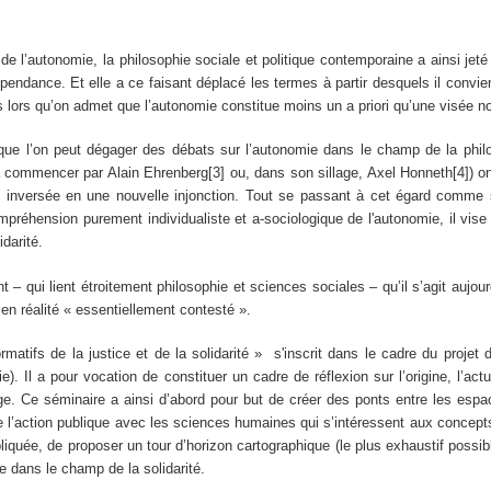
’autonomie, la philosophie sociale et politique contemporaine a ainsi jeté 
épendance. Et elle a ce faisant déplacé les termes à partir desquels il convien
é, dès lors qu’on admet que l’autonomie constitue moins un a priori qu’une visé
’on peut dégager des débats sur l’autonomie dans le champ de la philos
 commencer par Alain Ehrenberg[3] ou, dans son sillage, Axel Honneth[4]) on
e inversée en une nouvelle injonction. Tout se passant à cet égard comme s
préhension purement individualiste et a-sociologique de l'autonomie, il vise 
idarité.
t – qui lient étroitement philosophie et sciences sociales – qu’il s’agit aujo
en réalité « essentiellement contesté ».
matifs de la justice et de la solidarité » s'inscrit dans le cadre du proj
 Il a pour vocation de constituer un cadre de réflexion sur l’origine, l’act
rge. Ce séminaire a ainsi d’abord pour but de créer des ponts entre les es
 l’action publique avec les sciences humaines qui s’intéressent aux concepts 
appliquée, de proposer un tour d’horizon cartographique (le plus exhaustif po
ie dans le champ de la solidarité.