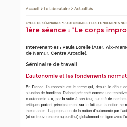
Le laboratoire
Actualités
Accueil
CYCLE DE SÉMINAIRES "L'AUTONOMIE ET LES FONDEMENTS NOR
1ère séance : "Le corps impr
Intervenant·es : Paula Lorelle (Ater, Aix-Mar
de Namur, Centre Arcadie).
Séminaire de travail
L’autonomie et les fondements normatif
En France, l’autonomie est le terme qui, depuis le début
situation de handicap. D’abord présenté comme une tentative d
« autonomie » a, par la suite à son tour, suscité de nombr
critiques portent principalement sur le fait que la notion n
inexistantes. L’appropriation de la notion d’autonomie par l’ac
(et se trouve encore aujourd'hui) globalement en ligne avec l’o