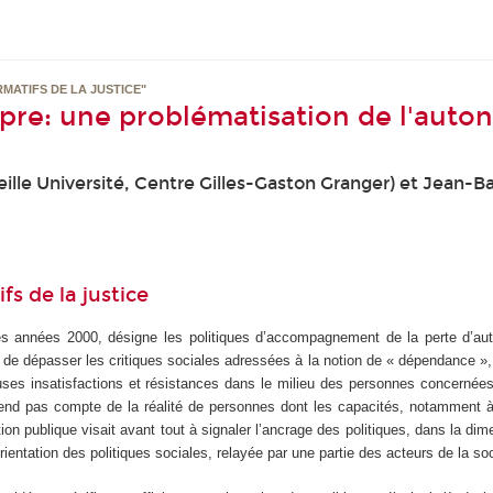
MATIFS DE LA JUSTICE"
opre: une problématisation de l'auto
seille Université, Centre Gilles-Gaston Granger) et Jean-B
s de la justice
 des années 2000, désigne les politiques d’accompagnement de la perte d’
e dépasser les critiques sociales adressées à la notion de « dépendance », ju
euses insatisfactions et résistances dans le milieu des personnes concernée
e rend pas compte de la réalité de personnes dont les capacités, notamment à 
tion publique visait avant tout à signaler l’ancrage des politiques, dans la dim
rientation des politiques sociales, relayée par une partie des acteurs de la soc