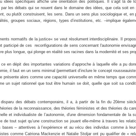
 spécifiques affiche une orientation des politiques. Il s’agit là de logi
és par les débats qui se nouent dans le domaine des idées, que cela soit e
nt, ou plutôt construisent, les sens. Dans un sens plus sociologique et, en p
ités, groupes sociaux, régions, types d’institutions, etc. –implique éga
ormatifs de la justice« se veut résolument interdisciplinaire. Il propose 
nt participé de ces reconfigurations de sens concernant l'autonomie envisag
re plus longue, qui plonge en réalité ses racines dans la modernité et ses pr
épit des importantes variations d’approche à laquelle elle a pu donner 
ie, il faut en un sens minimal (permettant d’inclure le concept rousseauiste d
ie se présente alors comme une capacité universelle en même temps que comme
mme un sujet rationnel que tout être humain se doit, quelle que soit sa condi
ru des débats contemporains, il a, à partir de la fin du 20ème siècle, 
héories de la reconnaissance, des théories féministes et des théories du care
nelle et individualiste de l’autonomie, d'une dimension fondamentale de la s
e de tout sujet qu’une construction se jouant elle-même à travers les relati
s bases – attentives à l’expérience et au vécu des individus comme à leurs
nistes comme Catriona Mackenzie et Natalie Stoljar ont pu qualifier de « rel