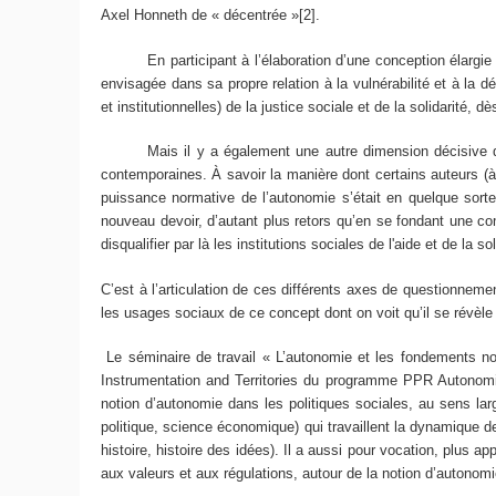
Axel Honneth de « décentrée »[2].
En participant à l’élaboration d’une conception élargie de l
envisagée dans sa propre relation à la vulnérabilité et à la d
et institutionnelles) de la justice sociale et de la solidarit
Mais il y a également une autre dimension décisive que l
contemporaines. À savoir la manière dont certains auteurs (à
puissance normative de l’autonomie s’était en quelque sort
nouveau devoir, d’autant plus retors qu’en se fondant une com
disqualifier par là les institutions sociales de l'aide et de la sol
C’est à l’articulation de ces différents axes de questionnemen
les usages sociaux de ce concept dont on voit qu’il se révèle 
Le séminaire de travail « L’autonomie et les fondements nor
Instrumentation and Territories du programme PPR Autonomie).
notion d’autonomie dans les politiques sociales, au sens la
politique, science économique) qui travaillent la dynamique de
histoire, histoire des idées). Il a aussi pour vocation, plus 
aux valeurs et aux régulations, autour de la notion d’autonom