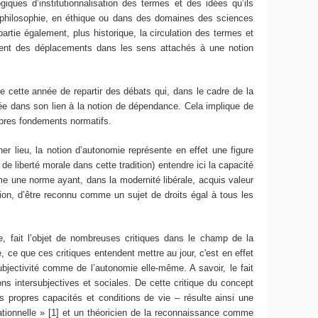
ques d’institutionnalisation des termes et des idées qu’ils
n philosophie, en éthique ou dans des domaines des sciences
artie également, plus historique, la circulation des termes et
lement des déplacements dans les sens attachés à une notion
cette année de repartir des débats qui, dans le cadre de la
ée dans son lien à la notion de dépendance. Cela implique de
opres fondements normatifs.
lieu, la notion d’autonomie représente en effet une figure
e liberté morale dans cette tradition) entendre ici la capacité
 une norme ayant, dans la modernité libérale, acquis valeur
tion, d’être reconnu comme un sujet de droits égal à tous les
fait l’objet de nombreuses critiques dans le champ de la
, ce que ces critiques entendent mettre au jour, c'est en effet
ubjectivité comme de l’autonomie elle-même. A savoir, le fait
ons intersubjectives et sociales. De cette critique du concept
 propres capacités et conditions de vie – résulte ainsi une
ationnelle » [1] et un théoricien de la reconnaissance comme