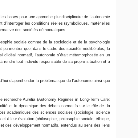
les bases pour une approche pluridisciplinaire de l’autonomie
t d’interroger les conditions réelles (symboliques, matérielles
e normative des sociétés démocratiques.
ophie sociale comme de la sociologie et de la psychologie
t pu montrer que, dans le cadre des sociétés néolibérales, la
i d’idéal normatif, l’autonomie s’était métamorphosée en un
à rendre tout individu responsable de sa propre situation et à
urd’hui d’appréhender la problématique de l’autonomie ainsi que
et de recherche Aurelia (Autonomy Regimes in Long-Term Care:
ualité et la dynamique des débats normatifs sur le rôle de la
paces académiques des sciences sociales (sociologie, science
et à leur évolution (philosophie, philosophie sociale, éthique,
ssible) des développement normatifs, entendus au sens des liens