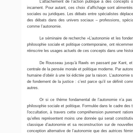
L’attachement de l’action publique à des concepts ou idées
incarnent. Pour autant, ces choix d’affichage sont aliment
sociales ou juridiques. Les débats entre spécialistes déplace
des débats dans des univers sociaux – professions, spécial
comme l’autonomie.
Le séminaire de recherche »L’autonomie et les fondements n
philosophie sociale et politique contemporaine, ont récemme
réinscrire les usages actuels de ces concepts dans une histoi
De Rousseau jusqu’à Rawls en passant par Kant, et ce en d
centrale de la pensée morale et politique moderne. Par autonom
humaine d’obéir à une loi édictée par la raison. L’autonom
de fondement de la justice : c’est parce qu’il se définit co
autres.
Or si ce thème fondamental de l’autonomie n’a pas dispa
philosophie sociale et politique. Formulée dans le cadre des t
l'occultation, à travers cette compréhension purement ration
qu’elles représentent moins une donnée qui serait constitutiv
classique d’autonomie et sa reconstruction sur de nouvelle
conception alternative de l’autonomie que des autrices fémi