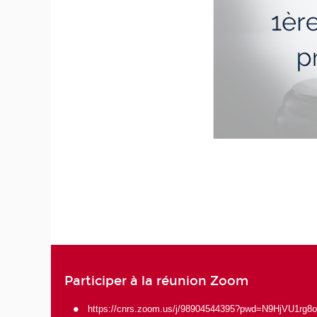
Participer à la réunion Zoom
https://cnrs.zoom.us/j/98904544395?pwd=N9HjVU1r