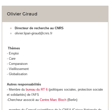
Olivier Giraud
Directeur de recherche au CNRS
olivier.lipari-giraud@cnrs.fr
Thèmes
- Emploi
-
Care
- Comparaison
- Vieillissement
- Globalisation
Autres responsabilités
- Membre du
bureau du RT 6
(politiques sociales, protection sociale
et solidarités) de l'AFS
-Chercheur associé au
Centre Marc Bloch
(Berlin)
- membre du Conseil scientifique de la CNSA (Caisse Nationale de