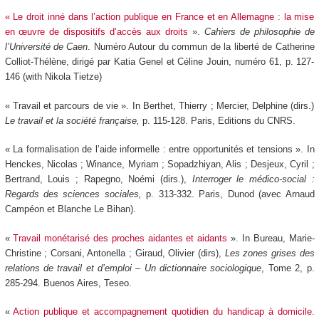
« Le droit inné dans l’action publique en France et en Allemagne : la mise
en œuvre de dispositifs d’accès aux droits
».
Cahiers de philosophie de
l’Université de Caen
. Numéro Autour du commun de la liberté de Catherine
Colliot-Thélène, dirigé par Katia Genel et Céline Jouin, numéro 61, p. 127-
146 (with Nikola Tietze)
« Travail et parcours de vie ». In Berthet, Thierry ; Mercier, Delphine (dirs.)
Le travail et la société française,
p. 115-128. Paris, Editions du CNRS.
« La formalisation de l’aide informelle : entre opportunités et tensions ». In
Henckes, Nicolas ; Winance, Myriam ; Sopadzhiyan, Alis ; Desjeux, Cyril ;
Bertrand, Louis ; Rapegno, Noémi (dirs.),
Interroger le médico-social :
Regards des sciences sociales,
p. 313-332. Paris, Dunod (avec Arnaud
Campéon et Blanche Le Bihan).
«
Travail monétarisé des proches aidantes et aidants
». In Bureau, Marie-
Christine ; Corsani, Antonella ; Giraud, Olivier (dirs),
Les zones grises des
relations de travail et d’emploi – Un dictionnaire sociologique
, Tome 2, p.
285-294. Buenos Aires, Teseo.
«
Action publique et accompagnement quotidien du handicap à domicile.