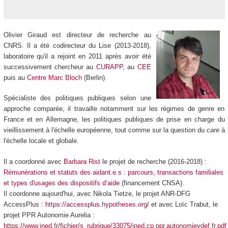
Olivier Giraud est directeur de recherche au
CNRS. Il a été codirecteur du Lise (2013-2018),
laboratoire qu'il a rejoint en 2011 après avoir été
successivement chercheur au
CURAPP
, au
CEE
puis au
Centre Marc Bloch
(Berlin).
Spécialiste des politiques publiques selon une
approche comparée, il travaille notamment sur les régimes de genre en
France et en Allemagne, les politiques publiques de prise en charge du
vieillissement à l'échelle européenne, tout comme sur la question du
care
à
l'échelle locale et globale.
Il a coordonné avec
Barbara Rist
le projet de recherche (2016-2018) :
Rémunérations et statuts des aidant.e.s : parcours, transactions familiales
et types d'usages des dispositifs d’aide
(financement CNSA).
Il coordonne aujourd'hui, avec Nikola Tietze, le projet ANR-DFG
AccessPlus :
https://accessplus.hypotheses.org/
et avec Loïc Trabut, le
projet PPR Autonomie Aurelia :
https://www.ined.fr/fichier/s_rubrique/33075/ined.cp.ppr.autonomievdef.fr.pdf