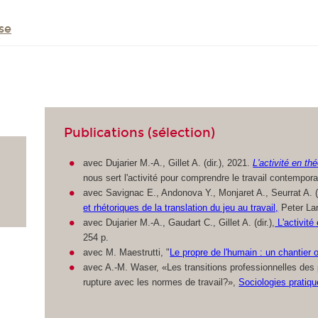
se
Publications (sélection)
avec Dujarier M.-A., Gillet A. (dir.), 2021.
L'activité en th
nous sert l'activité pour comprendre le travail contempor
avec Savignac E., Andonova Y., Monjaret A., Seurrat A. (d
et rhétoriques de la translation du jeu au travail,
Peter Lan
avec Dujarier M.-A., Gaudart C., Gillet A. (dir.),
L'activité
254 p.
avec M. Maestrutti, "
Le propre de l'humain : un chantier 
avec A.-M. Waser, «Les transitions professionnelles de
rupture avec les normes de travail?»,
Sociologies pratiq