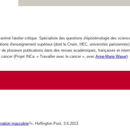
co-animé l'atelier critique. Spécialiste des questions d'épistémologie des scien
utions d'enseignement supérieur (dont le Cnam, HEC, universités parisiennes)
eur de plusieurs publications dans des revues académiques, françaises et inter
 cancer (Projet INCa: « Travailler avec le cancer », avec
Anne-Marie Waser
).
mination masculine
?», Huffington Post, 3.6.2013.