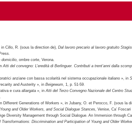
, in Cillo, R. (sous la direction de),
Dal lavoro precario al lavoro gratuito Stagist
Press.
a domicilio
, ombre corte, Verona.
in
Atti del convegno: L’eredità di Berlinguer. Contributi a trent’anni dalla scom
avoratrici anziane con bassa scolarità nel sistema occupazionale italiano », in
S
ecarity and Austerity », in
Beigewum
, 1, p. 51-59.
rativa e cura allargata », in
Atti del Terzo Convegno Nazionale del Centro Studi 
.
ifferent Generations of Workers », in Jubany, O. et Perocco, F. (sous la di
of Young and Older Workers, and Social Dialogue Stance
s, Venise, Ca’ Foscari
 Age Diversity Management through Social Dialogue. An Immersion through Cas
l Transformations: Discrimination and Participation of Young and Older Worke