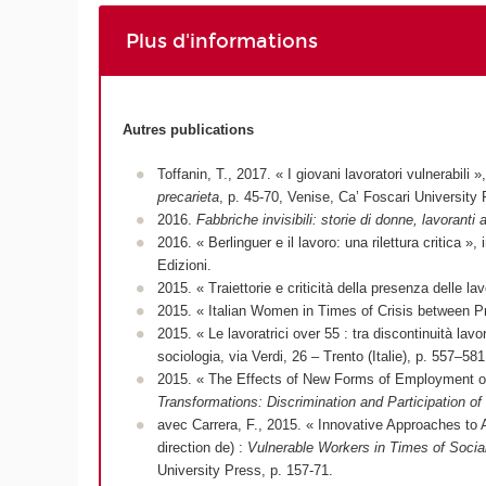
Plus d'informations
Autres publications
Toffanin, T., 2017. « I giovani lavoratori vulnerabili »
precarieta
, p. 45-70, Venise, Ca’ Foscari University 
2016.
Fabbriche invisibili: storie di donne, lavoranti 
2016. « Berlinguer e il lavoro: una rilettura critica », 
Edizioni.
2015. « Traiettorie e criticità della presenza delle l
2015. « Italian Women in Times of Crisis between Pr
2015. « Le lavoratrici over 55 : tra discontinuità lavo
sociologia, via Verdi, 26 – Trento (Italie), p. 557–581
2015. « The Effects of New Forms of Employment on D
Transformations: Discrimination and Participation 
avec Carrera, F., 2015. « Innovative Approaches to
direction de) :
Vulnerable Workers in Times of Socia
University Press, p. 157-71.