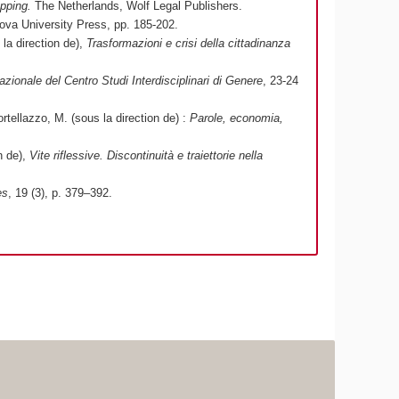
apping.
The Netherlands, Wolf Legal Publishers.
ova University Press, pp. 185-202.
 la direction de),
Trasformazioni e crisi della cittadinanza
ionale del Centro Studi Interdisciplinari di Genere
, 23-24
ortellazzo, M. (sous la direction de) :
Parole, economia,
n de),
Vite riflessive. Discontinuità e traiettorie nella
es
, 19 (3), p. 379–392.