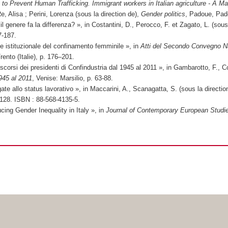
 to Prevent Human Trafficking. Immigrant workers in Italian agriculture - A M
Re, Alisa ; Perini, Lorenza (sous la direction de),
Gender politics
, Padoue, Pad
il genere fa la differenza? », in Costantini, D., Perocco, F. et Zagato, L. (sous
7-187.
ne istituzionale del confinamento femminile », in
Atti del Secondo Convegno Naz
rento (Italie), p. 176–201.
scorsi dei presidenti di Confindustria dal 1945 al 2011 », in Gambarotto, F., C
1945 al 2011
, Venise: Marsilio, p. 63-88.
egate allo status lavorativo », in Maccarini, A., Scanagatta, S. (sous la directio
-128. ISBN : 88-568-4135-5.
cing Gender Inequality in Italy », in
Journal of Contemporary European Studi