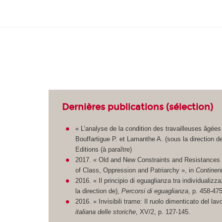
Dernières publications (sélection)
« L’analyse de la condition des travailleuses âgées 
Bouffartigue P. et Lamanthe A. (sous la direction d
Editions (à paraître)
2017. « Old and New Constraints and Resistances 
of Class, Oppression and Patriarchy », in
Continen
2016. « Il principio di eguaglianza tra individualiz
la direction de),
Percorsi di eguaglianza
, p. 458-475
2016. « Invisibili trame: Il ruolo dimenticato del lavo
italiana delle storiche
, XV/2, p. 127-145.