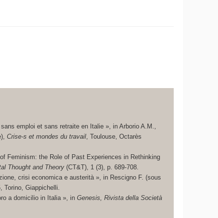
sans emploi et sans retraite en Italie », in Arborio A.M.,
e),
Crise-s et mondes du travail
, Toulouse, Octarès
of Feminism: the Role of Past Experiences in Rethinking
tal Thought and Theory
(CT&T), 1 (3), p. 689-708.
zazione, crisi economica e austerità », in Rescigno F. (sous
, Torino, Giappichelli.
ro a domicilio in Italia », in
Genesis, Rivista della Società