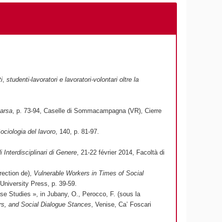
i
,
studenti-lavoratori e lavoratori-volontari oltre la
parsa
, p. 73-94, Caselle di Sommacampagna (VR), Cierre
ociologia del lavoro
, 140, p. 81-97.
Interdisciplinari di Genere
, 21-22 février 2014, Facoltà di
rection de),
Vulnerable Workers in Times of Social
 University Press, p. 39-59.
e Studies », in Jubany, O., Perocco, F. (sous la
rs, and Social Dialogue Stances
, Venise, Ca’ Foscari