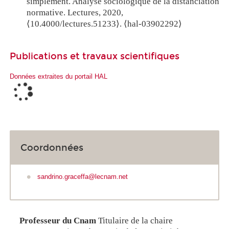
simplement. Analyse sociologique de la distanciation
normative.
Lectures, 2020,
⟨
10.4000/lectures.51233
⟩
.
⟨
hal-03902292
⟩
Publications et travaux scientifiques
Données extraites du portail HAL
Coordonnées
sandrino.graceffa@lecnam.net
Professeur du Cnam
Titulaire de la chaire