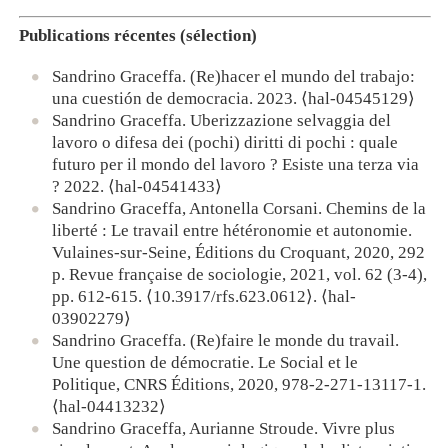
Publications récentes (sélection)
Sandrino Graceffa.
(Re)hacer el mundo del trabajo:
una cuestión de democracia.
2023.
⟨
hal-04545129
⟩
Sandrino Graceffa.
Uberizzazione selvaggia del
lavoro o difesa dei (pochi) diritti di pochi : quale
futuro per il mondo del lavoro ?
Esiste una terza via
?
2022.
⟨
hal-04541433
⟩
Sandrino Graceffa, Antonella Corsani.
Chemins de la
liberté : Le travail entre hétéronomie et autonomie.
Vulaines-sur-Seine, Éditions du Croquant, 2020, 292
p. Revue française de sociologie, 2021, vol. 62 (3-4),
pp. 612-615.
⟨
10.3917/rfs.623.0612
⟩
.
⟨
hal-
03902279
⟩
Sandrino Graceffa.
(Re)faire le monde du travail.
Une question de démocratie.
Le Social et le
Politique, CNRS Éditions, 2020, 978-2-271-13117-1.
⟨
hal-04413232
⟩
Sandrino Graceffa, Aurianne Stroude.
Vivre plus