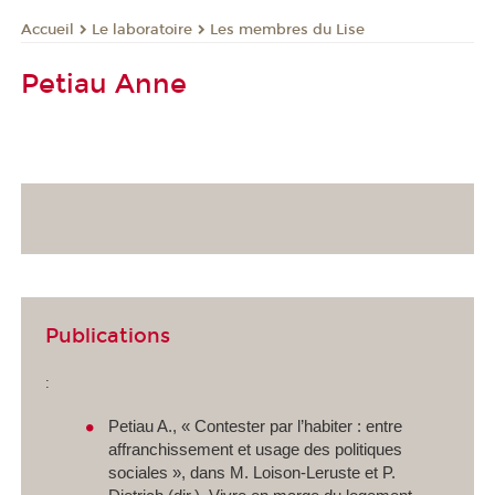
Le laboratoire
Les membres du Lise
Accueil
Petiau Anne
Publications
:
Petiau A., « Contester par l’habiter : entre
affranchissement et usage des politiques
sociales », dans M. Loison-Leruste et P.