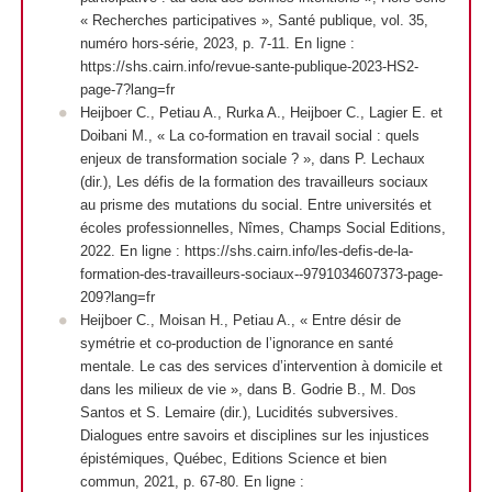
« Recherches participatives », Santé publique, vol. 35,
numéro hors-série, 2023, p. 7-11. En ligne :
https://shs.cairn.info/revue-sante-publique-2023-HS2-
page-7?lang=fr
Heijboer C., Petiau A., Rurka A., Heijboer C., Lagier E. et
Doibani M., « La co-formation en travail social : quels
enjeux de transformation sociale ? », dans P. Lechaux
(dir.), Les défis de la formation des travailleurs sociaux
au prisme des mutations du social. Entre universités et
écoles professionnelles, Nîmes, Champs Social Editions,
2022. En ligne : https://shs.cairn.info/les-defis-de-la-
formation-des-travailleurs-sociaux--9791034607373-page-
209?lang=fr
Heijboer C., Moisan H., Petiau A., « Entre désir de
symétrie et co-production de l’ignorance en santé
mentale. Le cas des services d’intervention à domicile et
dans les milieux de vie », dans B. Godrie B., M. Dos
Santos et S. Lemaire (dir.), Lucidités subversives.
Dialogues entre savoirs et disciplines sur les injustices
épistémiques, Québec, Editions Science et bien
commun, 2021, p. 67-80. En ligne :