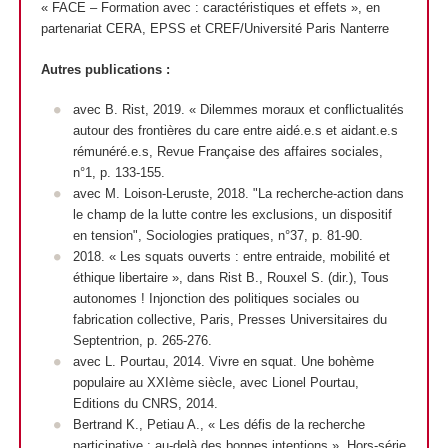
« FACE – Formation avec : caractéristiques et effets », en
partenariat CERA, EPSS et CREF/Université Paris Nanterre
Autres publications :
avec B. Rist, 2019. « Dilemmes moraux et conflictualités
autour des frontières du care entre aidé.e.s et aidant.e.s
rémunéré.e.s, Revue Française des affaires sociales,
n°1, p. 133-155.
avec M. Loison-Leruste, 2018. "La recherche-action dans
le champ de la lutte contre les exclusions, un dispositif
en tension", Sociologies pratiques, n°37, p. 81-90.
2018. « Les squats ouverts : entre entraide, mobilité et
éthique libertaire », dans Rist B., Rouxel S. (dir.), Tous
autonomes ! Injonction des politiques sociales ou
fabrication collective, Paris, Presses Universitaires du
Septentrion, p. 265-276.
avec L. Pourtau, 2014. Vivre en squat. Une bohème
populaire au XXIème siècle, avec Lionel Pourtau,
Editions du CNRS, 2014.
Bertrand K., Petiau A., « Les défis de la recherche
participative : au-delà des bonnes intentions », Hors-série