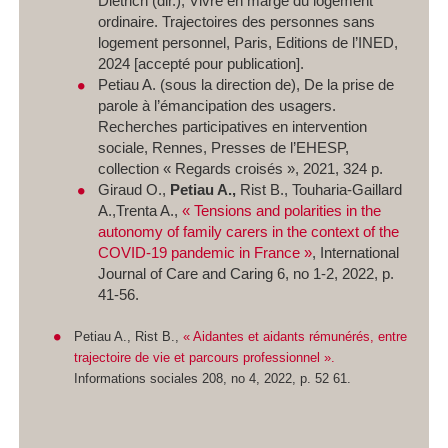
Dietrich (dir.),
Vivre en marge du logement
ordinaire. Trajectoires des personnes sans
logement personnel
, Paris, Editions de l’INED,
2024 [accepté pour publication].
Petiau A. (sous la direction de),
De la prise de
parole à l’émancipation des usagers.
Recherches participatives en intervention
sociale
, Rennes, Presses de l’EHESP,
collection « Regards croisés », 2021, 324 p.
Giraud O.,
Petiau A.,
Rist B., Touharia-Gaillard
A.,Trenta A.,
« Tensions and polarities in the
autonomy of family carers in the context of the
COVID-19 pandemic in France »
,
International
Journal of Care and Caring
6, n
o
1‑2, 2022, p.
41‑56.
Petiau A., Rist B.,
« Aidantes et aidants rémunérés, entre
trajectoire de vie et parcours professionnel ».
Informations sociales 208, no 4, 2022, p. 52 61.