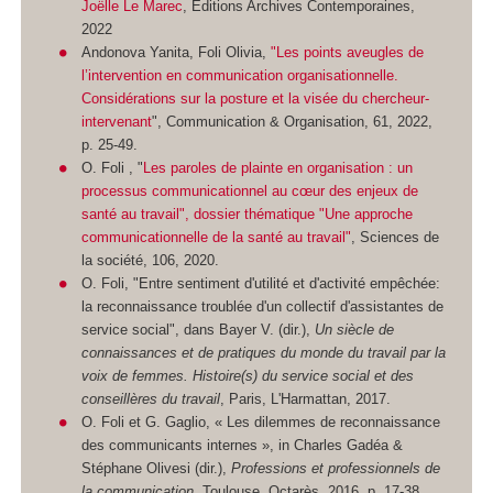
Joëlle Le Marec
, Editions Archives Contemporaines,
2022
Andonova Yanita, Foli Olivia,
"Les points aveugles de
l’intervention en communication organisationnelle.
Considérations sur la posture et la visée du chercheur-
intervenant
", Communication & Organisation, 61, 2022,
p. 25-49.
O. Foli , "
Les paroles de plainte en organisation : un
processus communicationnel au cœur des enjeux de
santé au travail", dossier thématique "Une approche
communicationnelle de la santé au travail"
, Sciences de
la société, 106, 2020.
O. Foli, "Entre sentiment d'utilité et d'activité empêchée:
la reconnaissance troublée d'un collectif d'assistantes de
service social", dans Bayer V. (dir.),
Un siècle de
connaissances et de pratiques du monde du travail par la
voix de femmes. Histoire(s) du service social et des
conseillères du travail
, Paris, L'Harmattan, 2017.
O. Foli et G. Gaglio, « Les dilemmes de reconnaissance
des communicants internes », in Charles Gadéa &
Stéphane Olivesi (dir.),
Professions et professionnels de
la communication
, Toulouse, Octarès, 2016, p. 17-38.