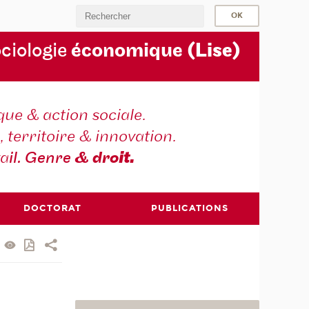
ociologie
économique
(Lise)
ique & action sociale.
, territoire & innovation.
va
il. Genre
& dro
it.
DOCTORAT
PUBLICATIONS