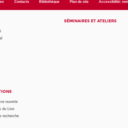
les
Contacts
Bibliothèque
Plan de site
Accessibilité: no
S
SÉMINAIRES ET ATELIERS
S
il
TIONS
ive ouverte
s du Lise
e recherche