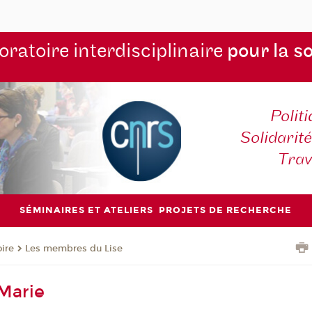
ratoire interdisciplinaire
pour la s
Polit
Solidarité
Tra
SÉMINAIRES ET ATELIERS
PROJETS DE RECHERCHE
oire
Les membres du Lise
Marie