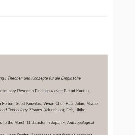
rung : Theorien und Konzepte für die Empirische
eliminary Research Findings » avec Pietari Kautuu,
 Fortun, Scott Knowles, Vivian Choi, Paul Jobin, Miwao
 and Technology Studies
(4th edition); Felt, Ulrike,
to the March 11 disaster in Japan »,
Anthropological