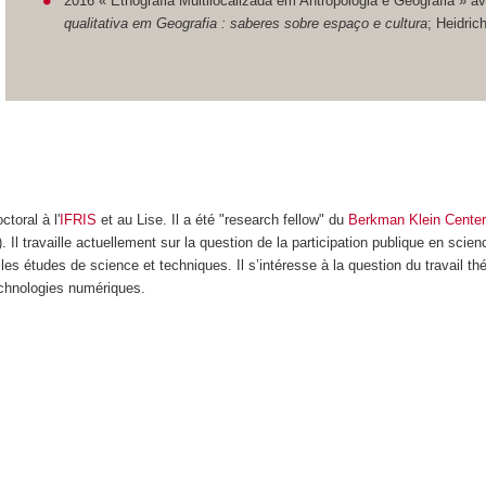
2016 « Etnografia Multilocalizada em Antropologia e Geografia » 
qualitativa em Geografia : saberes sobre espaço e cultura
; Heidrich
toral à l'
IFRIS
et au Lise. Il a été "research fellow" du
Berkman Klein Center 
. Il travaille actuellement sur la question de la participation publique en sci
t les études de science et techniques. Il s’intéresse à la question du travail 
technologies numériques.