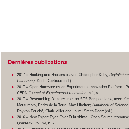
Dernières publications
2017 « Hacking und Hackers » avec Christopher Kelty,
Digitalisie
Forschung
; Koch, Gertraud (ed.).
2017 « Open Hardware as an Experimental Innovation Platform : Pr
CERN
Journal of Experimental Innovation
, n.1, v.1.
2017 « Researching Disaster from an STS Perspective », avec Kim
Matsumoto, Pedro de la Torre, Max Liboiron;
Handbook of Science
Rayvon Fouché, Clark Miller and Laurel Smith-Doerr (ed.).
2016 « New Expert Eyes Over Fukushima : Open Source responses 
Quarterly
, vol. 89, n. 2.