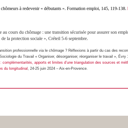
 chômeurs à redevenir « débutants »
.
Formation emploi
, 145, 119-138.
se au cours du chômage : une transition sécurisée pour assurer son em
de la protection sociale », Créteil 5-6 septembre.
ansition professionnelle
via
le chômage ? Réflexions à partir du cas des reco
ciologie du Travail « Organiser, désorganiser, réorganiser le travail », Évry 1
: complémentarités, apports et limites d’une triangulation des sources et mé
s du longitudinal
,
24-25 juin 2024 – Aix-en-Provence.