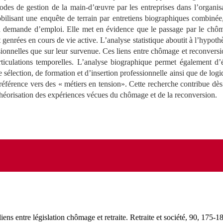
modes de gestion de la main-d’œuvre par les entreprises dans l’organi
lisant une enquête de terrain par entretiens biographiques combinée, d
a demande d’emploi. Elle met en évidence que le passage par le chôma
et genrées en cours de vie active. L’analyse statistique aboutit à l’hypo
sionnelles que sur leur survenue. Ces liens entre chômage et reconversi
s articulations temporelles. L’analyse biographique permet également d’
sélection, de formation et d’insertion professionnelle ainsi que de logique
préférence vers des « métiers en tension». Cette recherche contribue dès 
 théorisation des expériences vécues du chômage et de la reconversion.
liens entre législation chômage et retraite.
Retraite et société
, 90, 175-1